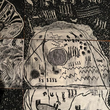
Ext. 2626
Posgrados
Educación
Ext. 4925
Continua
Ext. 4795
Configuración de cookies
Universidad de los Andes | Vigilada Mineducación.
Reconocimiento como universidad: Decreto 1297 del 30
de mayo de 1964. Reconocimiento de personería jurídica:
Resolución 28 del 23 de febrero de 1949, Minjusticia.
Acreditación institucional de alta calidad, 10 años:
Resolución 000194 del 16 de enero del 2025.