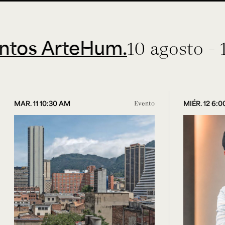
ArteHum.
10 agosto - 11 sept
MAR. 11 10:30 AM
Evento
MIÉR. 12 6: