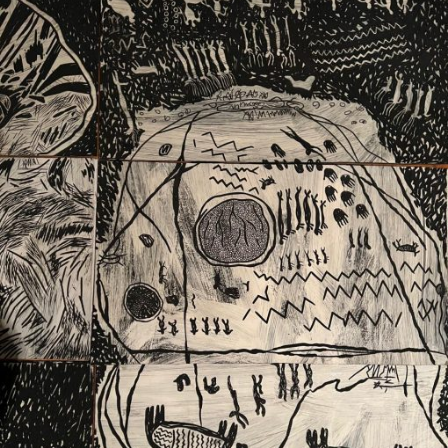
Ext. 2626
Posgrados
Educación
Ext. 4925
Continua
Ext. 4795
Configuración de cookies
Universidad de los Andes | Vigilada Mineducación.
Reconocimiento como universidad: Decreto 1297 del 30
de mayo de 1964. Reconocimiento de personería jurídica:
Resolución 28 del 23 de febrero de 1949, Minjusticia.
Acreditación institucional de alta calidad, 10 años:
Resolución 000194 del 16 de enero del 2025.