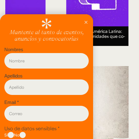
Encuentro Humanidades Digitales en América Latina:
genealogías, conocimiento abierto y comunidades que co-
crean.
18 AUG 2026.
evento