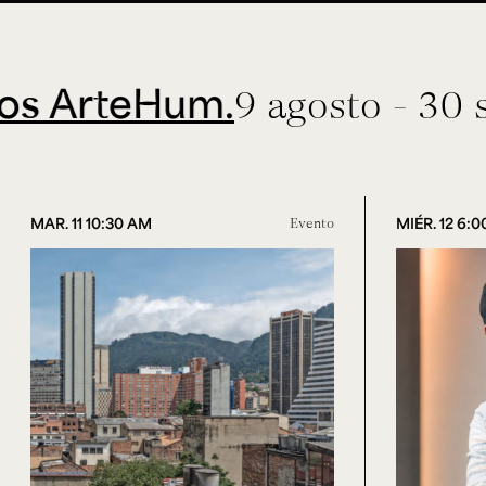
rteHum.
9 agosto - 30 septi
MAR. 11 10:30 AM
Evento
MIÉR. 12 6: