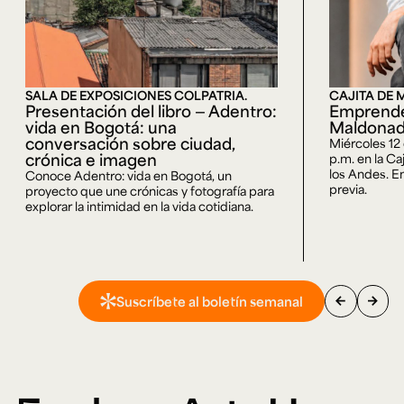
SALA DE EXPOSICIONES COLPATRIA.
CAJITA DE 
Presentación del libro — Adentro:
Emprende
vida en Bogotá: una
Maldona
conversación sobre ciudad,
Miércoles 12
crónica e imagen
p.m. en la Ca
los Andes. En
Conoce Adentro: vida en Bogotá, un
previa.
proyecto que une crónicas y fotografía para
explorar la intimidad en la vida cotidiana.
arrow_back
arrow_forward
Suscríbete al boletín semanal