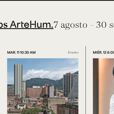
rteHum.
7 agosto - 30 septi
MAR. 11 10:30 AM
Evento
MIÉR. 12 6: