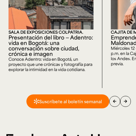
SALA DE EXPOSICIONES COLPATRIA.
CAJITA DE 
Presentación del libro — Adentro:
Emprende
vida en Bogotá: una
Maldona
conversación sobre ciudad,
Miércoles 12
crónica e imagen
p.m. en la Ca
los Andes. En
Conoce Adentro: vida en Bogotá, un
previa.
proyecto que une crónicas y fotografía para
explorar la intimidad en la vida cotidiana.
arrow_back
arrow_forward
Suscríbete al boletín semanal