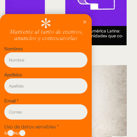
Encuentro Humanidades Digitales en América Latina:
genealogías, conocimiento abierto y comunidades que co-
crean.
18 AUG 2026.
evento