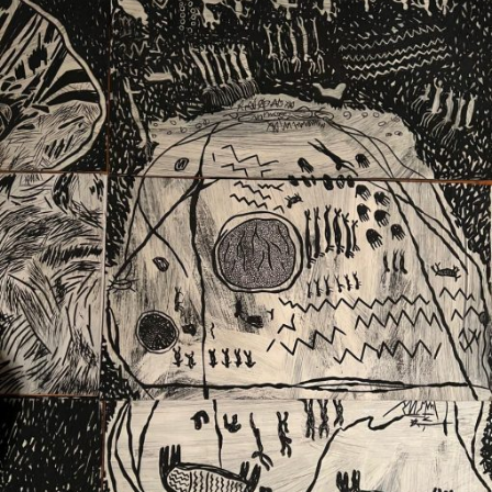
Ext. 2626
Posgrados
Educación
Ext. 4925
Continua
Ext. 4795
Configuración de cookies
Universidad de los Andes | Vigilada Mineducación.
Reconocimiento como universidad: Decreto 1297 del 30
de mayo de 1964. Reconocimiento de personería jurídica:
Resolución 28 del 23 de febrero de 1949, Minjusticia.
Acreditación institucional de alta calidad, 10 años:
Resolución 000194 del 16 de enero del 2025.