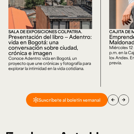
SALA DE EXPOSICIONES COLPATRIA.
CAJITA DE 
Presentación del libro — Adentro:
Emprende
vida en Bogotá: una
Maldona
conversación sobre ciudad,
Miércoles 12
crónica e imagen
p.m. en la Ca
los Andes. En
Conoce Adentro: vida en Bogotá, un
previa.
proyecto que une crónicas y fotografía para
explorar la intimidad en la vida cotidiana.
arrow_back
arrow_forward
Suscríbete al boletín semanal