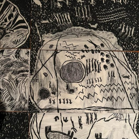
Ext. 2626
Posgrados
Educación
Ext. 4925
Continua
Ext. 4795
Configuración de cookies
Universidad de los Andes | Vigilada Mineducación.
Reconocimiento como universidad: Decreto 1297 del 30
de mayo de 1964. Reconocimiento de personería jurídica:
Resolución 28 del 23 de febrero de 1949, Minjusticia.
Acreditación institucional de alta calidad, 10 años:
Resolución 000194 del 16 de enero del 2025.