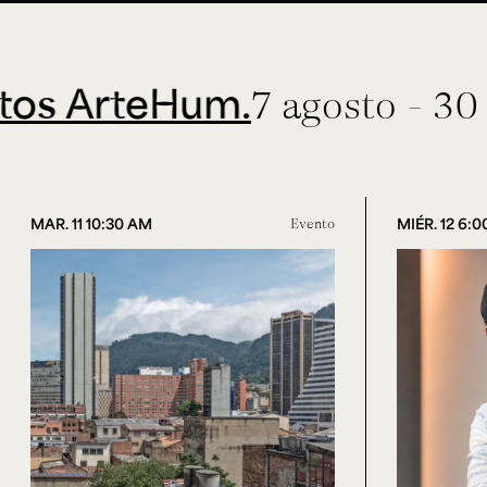
teHum.
7 agosto - 30 septie
MAR. 11 10:30 AM
Evento
MIÉR. 12 6: