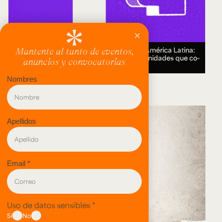
Encuentro Humanidades Digitales en América Latina:
genealogías, conocimiento abierto y comunidades que co-
crean.
18 AUG 2026.
evento