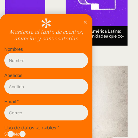
Encuentro Humanidades Digitales en América Latina:
genealogías, conocimiento abierto y comunidades que co-
crean.
18 AUG 2026.
evento