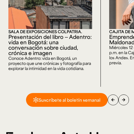
SALA DE EXPOSICIONES COLPATRIA.
CAJITA DE 
Presentación del libro — Adentro:
Emprende
vida en Bogotá: una
Maldona
conversación sobre ciudad,
Miércoles 12
crónica e imagen
p.m. en la Ca
los Andes. En
Conoce Adentro: vida en Bogotá, un
previa.
proyecto que une crónicas y fotografía para
explorar la intimidad en la vida cotidiana.
arrow_back
arrow_forward
Suscríbete al boletín semanal