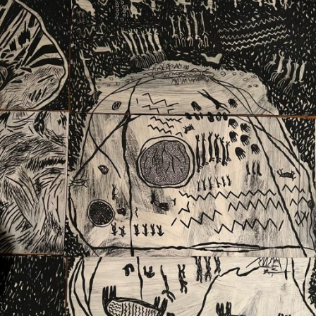
Ext. 2626
Posgrados
Educación
Ext. 4925
Continua
Ext. 4795
Configuración de cookies
Universidad de los Andes | Vigilada Mineducación.
Reconocimiento como universidad: Decreto 1297 del 30
de mayo de 1964. Reconocimiento de personería jurídica:
Resolución 28 del 23 de febrero de 1949, Minjusticia.
Acreditación institucional de alta calidad, 10 años:
Resolución 000194 del 16 de enero del 2025.