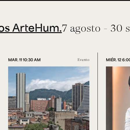
teHum.
7 agosto - 30 septiem
MAR. 11 10:30 AM
Evento
MIÉR. 12 6: