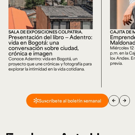
SALA DE EXPOSICIONES COLPATRIA.
CAJITA DE 
Presentación del libro — Adentro:
Emprende
vida en Bogotá: una
Maldona
conversación sobre ciudad,
Miércoles 12
crónica e imagen
p.m. en la Ca
los Andes. En
Conoce Adentro: vida en Bogotá, un
previa.
proyecto que une crónicas y fotografía para
explorar la intimidad en la vida cotidiana.
arrow_back
arrow_forward
Suscríbete al boletín semanal