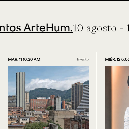
ArteHum.
10 agosto - 11 sep
MAR. 11 10:30 AM
Evento
MIÉR. 12 6: