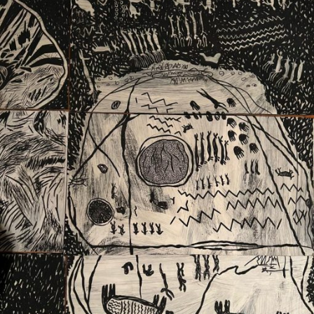
Ext. 2626
Posgrados
Educación
Ext. 4925
Continua
Ext. 4795
Configuración de cookies
Universidad de los Andes | Vigilada Mineducación.
Reconocimiento como universidad: Decreto 1297 del 30
de mayo de 1964. Reconocimiento de personería jurídica:
Resolución 28 del 23 de febrero de 1949, Minjusticia.
Acreditación institucional de alta calidad, 10 años:
Resolución 000194 del 16 de enero del 2025.