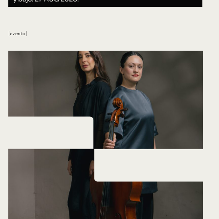
evento