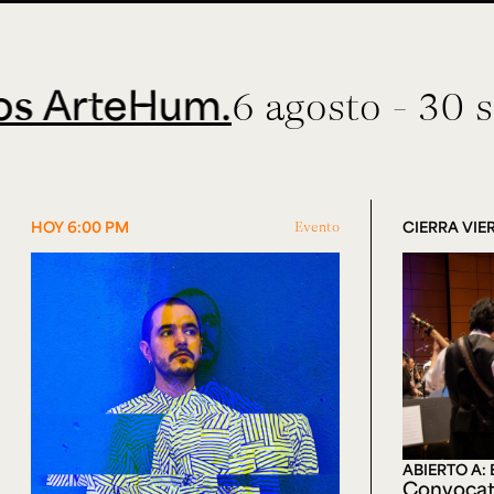
eHum.
6 agosto - 30 septiem
HOY 6:00 PM
Evento
CIERRA VIER
ABIERTO A:
Convocat