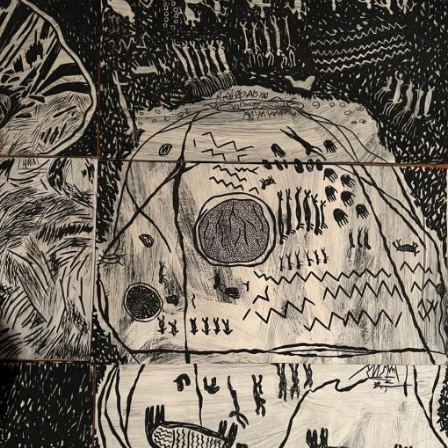
Ext. 2626
Posgrados
Educación
Ext. 4925
Continua
Ext. 4795
Configuración de cookies
Universidad de los Andes | Vigilada Mineducación.
Reconocimiento como universidad: Decreto 1297 del 30
de mayo de 1964. Reconocimiento de personería jurídica:
Resolución 28 del 23 de febrero de 1949, Minjusticia.
Acreditación institucional de alta calidad, 10 años:
Resolución 000194 del 16 de enero del 2025.