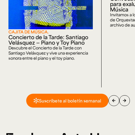
para exal
Música
Invitamos a 
de Orquestaci
archivo de au
CAJITA DE MÚSICA.
Concierto de la Tarde: Santiago
Velásquez — Piano y Toy Piano
Descubre el Concierto de la Tarde con
Santiago Velásquez y vive una experiencia
sonora entre el piano y el toy piano.
arrow_back
arrow_forward
Suscríbete al boletín semanal