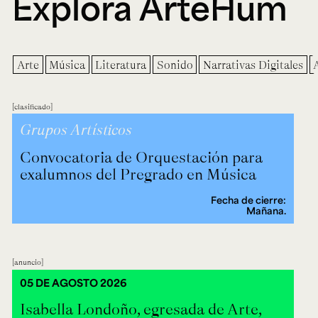
Explora ArteHum
Arte
Música
Literatura
Sonido
Narrativas Digitales
clasificado
Grupos Artísticos
Convocatoria de Orquestación para
exalumnos del Pregrado en Música
Fecha de cierre:
Mañana.
anuncio
05 DE AGOSTO 2026
Isabella Londoño, egresada de Arte,