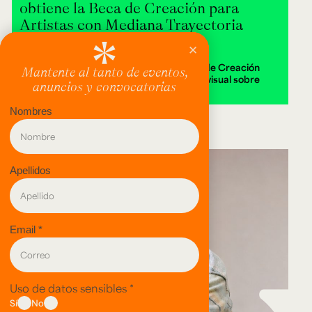
obtiene la Beca de Creación para
Artistas con Mediana Trayectoria
2026
Alejandra Isabella Londoño ganó la Beca de Creación
2026 con Destierra, una instalación audiovisual sobre
memoria y territorio.
evento