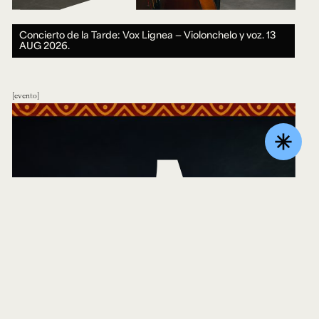
Concierto de la Tarde: Vox Lignea — Violonchelo y voz.
13
AUG 2026.
evento
asterisk