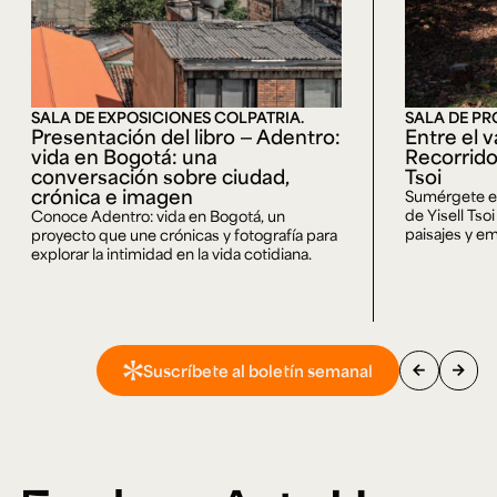
SALA DE EXPOSICIONES COLPATRIA.
SALA DE PR
Presentación del libro — Adentro:
Entre el v
vida en Bogotá: una
Recorrido
conversación sobre ciudad,
Tsoi
crónica e imagen
Sumérgete en 
de Yisell Tso
Conoce Adentro: vida en Bogotá, un
paisajes y em
proyecto que une crónicas y fotografía para
explorar la intimidad en la vida cotidiana.
arrow_back
arrow_forward
Suscríbete al boletín semanal