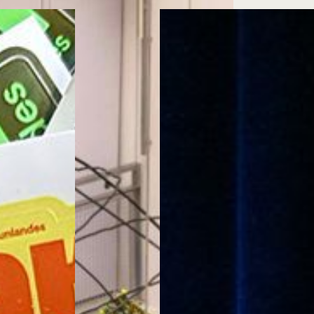
Cursos ArteHum
ducación. Reconocimiento como universidad: Decreto 1297 del 30 de mayo de 1964. Reconocimiento d
 1949, Minjusticia. Acreditación institucional de alta calidad, 10 años: Resolución 000194 del 16 de ene
Arte e
Literatura y
M
Historia del Arte
Narrativas Digitales
E
Ext. 2626
Ext. 2501
2