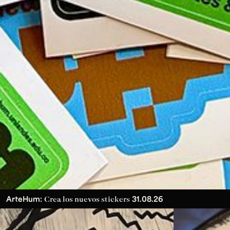
ArteHum:
31.08.26
Crea los nuevos stickers