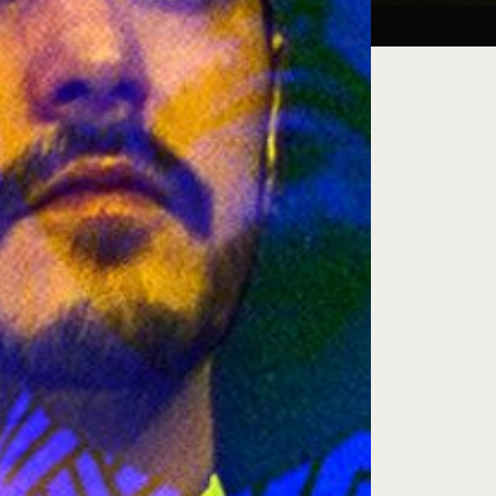
Taller:
27.08.26
iluminación escénica
e encuentro, exploración artística y