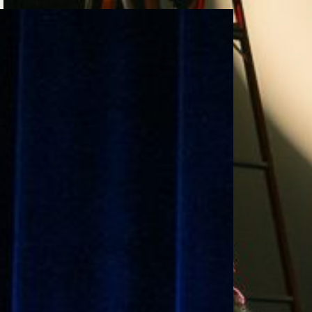
e personería
ro del 2025.
úsica
Posgrados
Educación Continua
xt.
Ext. 4925
Ext. 4795
504