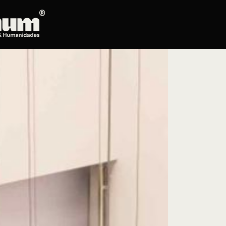
Posgrados
Educación continua
Doctorado en Literatura
Maestría en Artes Plásticas, Electrónicas y
del Tiempo
Maestría en Estudios Clásicos
Maestría en Historia del Arte
Maestría en Humanidades Digitales
Maestría en Literatura
Maestría en Música
Maestría en Patrimonio Cultural
Maestría en Periodismo
Oferta de cursos