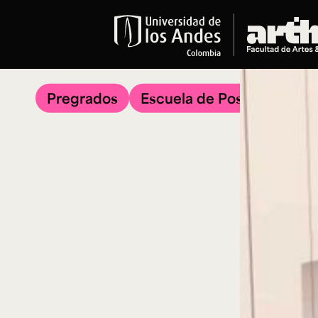
Educación
Pregrados
Pregrados
Escuela de Posgrados
Arte
Historia del Arte
Literatura
Música
Narrativas Digitales
Opciones Académicas
Educación Continua
Cursos abiertos al público
Cursos In Situ
Cursos libres y de extensión
Programas especializados y