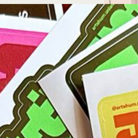
Microcredenciales
Configuración de
Universidad de los Andes | Vigilada Mine
jurídica: Resolución 28 del 23 de febrero de
cookies
Dirección
Teléfono
Calle 19A #1 - 37 Este. Bloque K.
[+57] (601) 339 4949