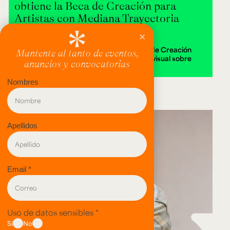
obtiene la Beca de Creación para
Artistas con Mediana Trayectoria
2026
Alejandra Isabella Londoño ganó la Beca de Creación
2026 con Destierra, una instalación audiovisual sobre
memoria y territorio.
evento