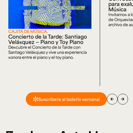
para exal
Música
Invitamos a 
de Orquestaci
archivo de au
CAJITA DE MÚSICA.
Concierto de la Tarde: Santiago
Velásquez — Piano y Toy Piano
Descubre el Concierto de la Tarde con
Santiago Velásquez y vive una experiencia
sonora entre el piano y el toy piano.
arrow_back
arrow_forward
Suscríbete al boletín semanal