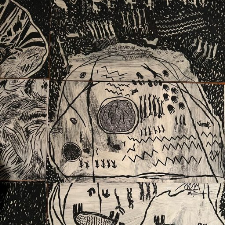
Ext. 2626
Posgrados
Educación
Ext. 4925
Continua
Ext. 4795
Configuración de cookies
Universidad de los Andes | Vigilada Mineducación.
Reconocimiento como universidad: Decreto 1297 del 30
de mayo de 1964. Reconocimiento de personería jurídica:
Resolución 28 del 23 de febrero de 1949, Minjusticia.
Acreditación institucional de alta calidad, 10 años:
Resolución 000194 del 16 de enero del 2025.