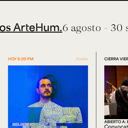
teHum.
6 agosto - 30 septie
HOY 6:00 PM
Evento
CIERRA VIER
ABIERTO A:
Convocat