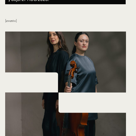
evento