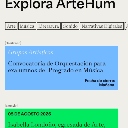
Explora ArteHum
Arte
Música
Literatura
Sonido
Narrativas Digitales
clasificado
Grupos Artísticos
Convocatoria de Orquestación para
exalumnos del Pregrado en Música
Fecha de cierre:
Mañana.
anuncio
05 DE AGOSTO 2026
Isabella Londoño, egresada de Arte,