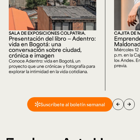
SALA DE EXPOSICIONES COLPATRIA.
CAJITA DE 
Presentación del libro — Adentro:
Emprende
vida en Bogotá: una
Maldona
conversación sobre ciudad,
Miércoles 12
crónica e imagen
p.m. en la Ca
los Andes. En
Conoce Adentro: vida en Bogotá, un
previa.
proyecto que une crónicas y fotografía para
explorar la intimidad en la vida cotidiana.
arrow_back
arrow_forward
Suscríbete al boletín semanal