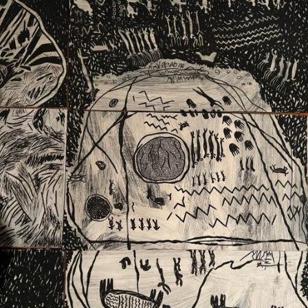
Ext. 2626
Posgrados
Educación
Ext. 4925
Continua
Ext. 4795
Configuración de cookies
Universidad de los Andes | Vigilada Mineducación.
Reconocimiento como universidad: Decreto 1297 del 30
de mayo de 1964. Reconocimiento de personería jurídica:
Resolución 28 del 23 de febrero de 1949, Minjusticia.
Acreditación institucional de alta calidad, 10 años:
Resolución 000194 del 16 de enero del 2025.