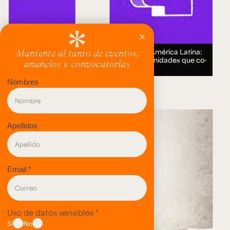
Encuentro Humanidades Digitales en América Latina:
genealogías, conocimiento abierto y comunidades que co-
crean.
18 AUG 2026.
evento