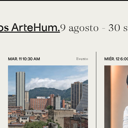
rteHum.
9 agosto - 30 septi
MAR. 11 10:30 AM
Evento
MIÉR. 12 6: