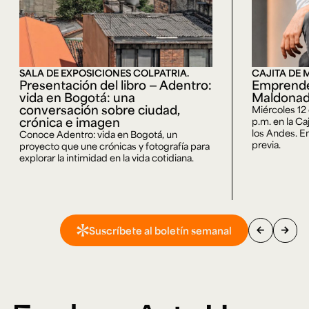
SALA DE EXPOSICIONES COLPATRIA.
CAJITA DE 
Presentación del libro — Adentro:
Emprende
vida en Bogotá: una
Maldona
conversación sobre ciudad,
Miércoles 12
crónica e imagen
p.m. en la Ca
los Andes. En
Conoce Adentro: vida en Bogotá, un
previa.
proyecto que une crónicas y fotografía para
explorar la intimidad en la vida cotidiana.
arrow_back
arrow_forward
Suscríbete al boletín semanal