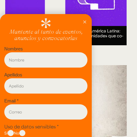
Encuentro Humanidades Digitales en América Latina:
genealogías, conocimiento abierto y comunidades que co-
crean.
18 AUG 2026.
evento