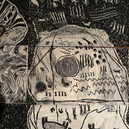
Ext. 2626
Posgrados
Educación
Ext. 4925
Continua
Ext. 4795
Configuración de cookies
Universidad de los Andes | Vigilada Mineducación.
Reconocimiento como universidad: Decreto 1297 del 30
de mayo de 1964. Reconocimiento de personería jurídica:
Resolución 28 del 23 de febrero de 1949, Minjusticia.
Acreditación institucional de alta calidad, 10 años:
Resolución 000194 del 16 de enero del 2025.