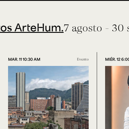
rteHum.
7 agosto - 30 septi
MAR. 11 10:30 AM
Evento
MIÉR. 12 6: