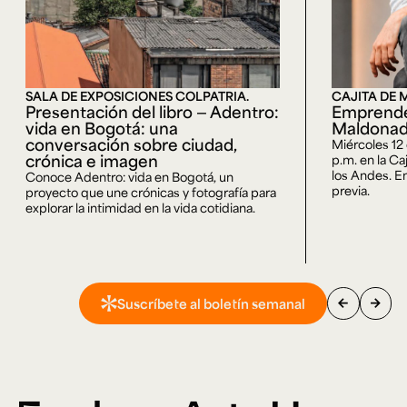
SALA DE EXPOSICIONES COLPATRIA.
CAJITA DE 
Presentación del libro — Adentro:
Emprende
vida en Bogotá: una
Maldona
conversación sobre ciudad,
Miércoles 12
crónica e imagen
p.m. en la Ca
los Andes. En
Conoce Adentro: vida en Bogotá, un
previa.
proyecto que une crónicas y fotografía para
explorar la intimidad en la vida cotidiana.
arrow_back
arrow_forward
Suscríbete al boletín semanal