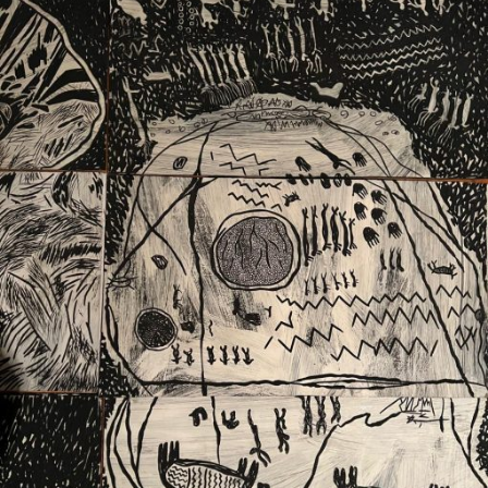
Ext. 2626
Posgrados
Educación
Ext. 4925
Continua
Ext. 4795
Configuración de cookies
Universidad de los Andes | Vigilada Mineducación.
Reconocimiento como universidad: Decreto 1297 del 30
de mayo de 1964. Reconocimiento de personería jurídica:
Resolución 28 del 23 de febrero de 1949, Minjusticia.
Acreditación institucional de alta calidad, 10 años:
Resolución 000194 del 16 de enero del 2025.