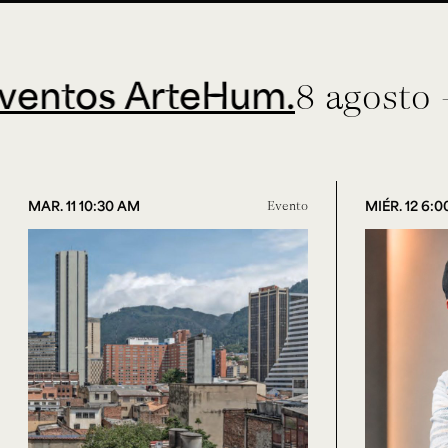
tos ArteHum.
8 agosto - 3
MAR. 11 10:30 AM
Evento
MIÉR. 12 6: