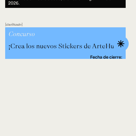
2026.
clasificado
Concurso
asterisk
¡Crea los nuevos Stickers de ArteHum!
Fecha de cierre:
31 AGO 2026.
evento