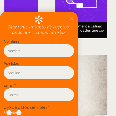
Encuentro Humanidades Digitales en América Latina:
genealogías, conocimiento abierto y comunidades que co-
crean.
18 AUG 2026.
evento