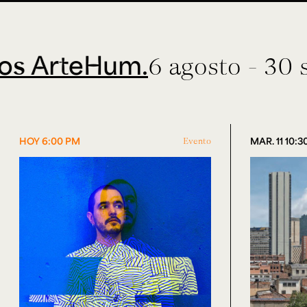
rteHum.
6 agosto - 30 septi
HOY 6:00 PM
Evento
MAR. 11 10: