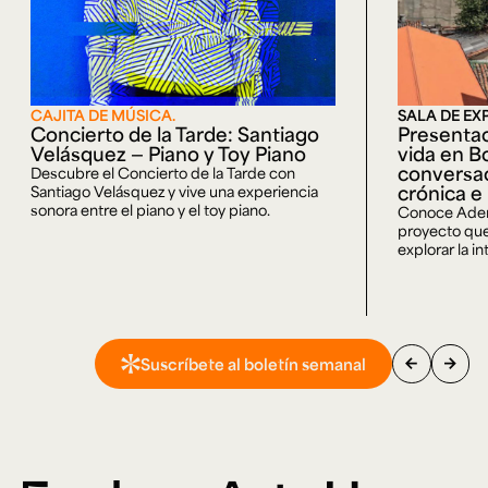
CAJITA DE MÚSICA.
SALA DE EX
Concierto de la Tarde: Santiago
Presentac
Velásquez — Piano y Toy Piano
vida en B
conversac
Descubre el Concierto de la Tarde con
crónica e
Santiago Velásquez y vive una experiencia
sonora entre el piano y el toy piano.
Conoce Adent
proyecto que
explorar la in
arrow_back
arrow_forward
Suscríbete al boletín semanal