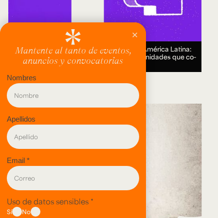
Encuentro Humanidades Digitales en América Latina:
genealogías, conocimiento abierto y comunidades que co-
crean.
18 AUG 2026.
evento