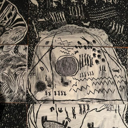
Ext. 2626
Posgrados
Educación
Ext. 4925
Continua
Ext. 4795
Configuración de cookies
Universidad de los Andes | Vigilada Mineducación.
Reconocimiento como universidad: Decreto 1297 del 30
de mayo de 1964. Reconocimiento de personería jurídica:
Resolución 28 del 23 de febrero de 1949, Minjusticia.
Acreditación institucional de alta calidad, 10 años:
Resolución 000194 del 16 de enero del 2025.