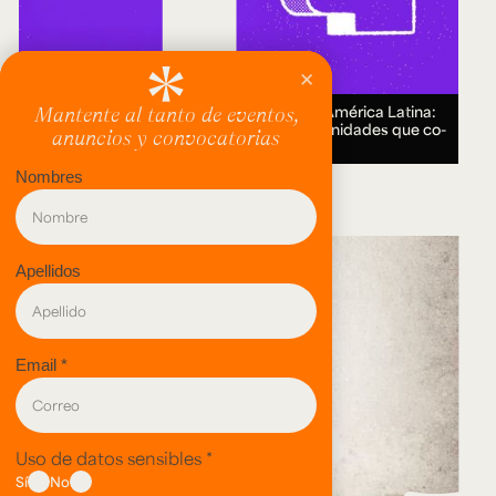
Encuentro Humanidades Digitales en América Latina:
genealogías, conocimiento abierto y comunidades que co-
crean.
18 AUG 2026.
evento