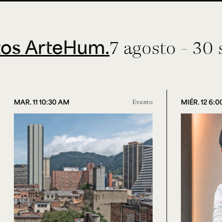
teHum.
7 agosto - 30 septie
MAR. 11 10:30 AM
Evento
MIÉR. 12 6: