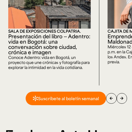
SALA DE EXPOSICIONES COLPATRIA.
CAJITA DE 
Presentación del libro — Adentro:
Emprende
vida en Bogotá: una
Maldona
conversación sobre ciudad,
Miércoles 12
crónica e imagen
p.m. en la Ca
los Andes. En
Conoce Adentro: vida en Bogotá, un
previa.
proyecto que une crónicas y fotografía para
explorar la intimidad en la vida cotidiana.
arrow_back
arrow_forward
Suscríbete al boletín semanal