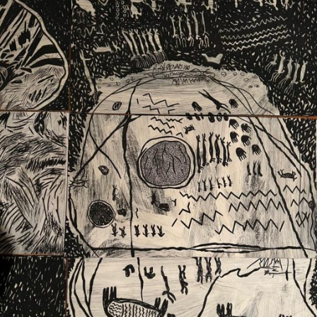
Ext. 2626
Posgrados
Educación
Ext. 4925
Continua
Ext. 4795
Configuración de cookies
Universidad de los Andes | Vigilada Mineducación.
Reconocimiento como universidad: Decreto 1297 del 30
de mayo de 1964. Reconocimiento de personería jurídica:
Resolución 28 del 23 de febrero de 1949, Minjusticia.
Acreditación institucional de alta calidad, 10 años:
Resolución 000194 del 16 de enero del 2025.