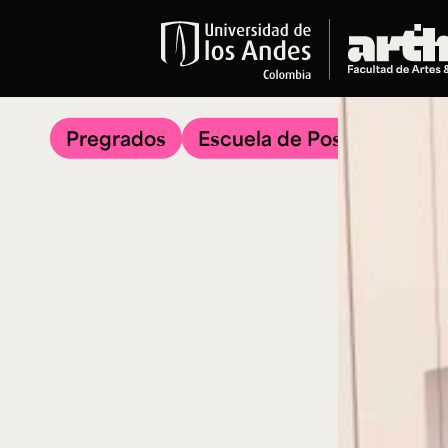
Educación
Pregrados
Pregrados
Escuela de Posgrados
Arte
Historia del Arte
Literatura
Música
Narrativas Digitales
Opciones Académicas
Educación Continua
Cursos abiertos al público
Cursos In Situ
Cursos libres y de extensión
Programas especializados y