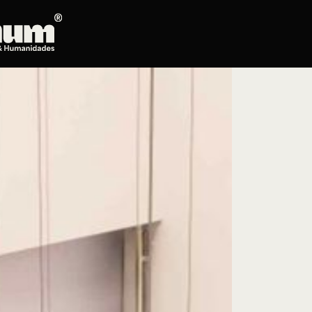
Posgrados
Educación continua
Doctorado en Literatura
Maestría en Artes Plásticas, Electrónicas y
del Tiempo
Maestría en Estudios Clásicos
Maestría en Historia del Arte
Maestría en Humanidades Digitales
Maestría en Literatura
Maestría en Música
Maestría en Patrimonio Cultural
Maestría en Periodismo
Oferta de cursos