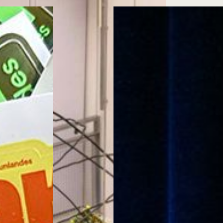
Cursos ArteHum
ducación. Reconocimiento como universidad: Decreto 1297 del 30 de mayo de 1964. Reconocimiento d
 1949, Minjusticia. Acreditación institucional de alta calidad, 10 años: Resolución 000194 del 16 de ene
Arte e
Literatura y
M
Historia del Arte
Narrativas Digitales
E
Ext. 2626
Ext. 2501
2