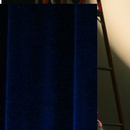
e personería
ro del 2025.
úsica
Posgrados
Educación Continua
xt.
Ext. 4925
Ext. 4795
504