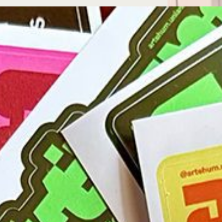
Microcredenciales
Configuración de
Universidad de los Andes | Vigilada Mine
jurídica: Resolución 28 del 23 de febrero de
cookies
Dirección
Teléfono
Calle 19A #1 - 37 Este. Bloque K.
[+57] (601) 339 4949