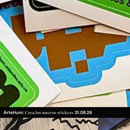
ArteHum:
31.08.26
Crea los nuevos stickers