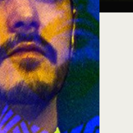
Taller:
27.08.26
iluminación escénica
e encuentro, exploración artística y