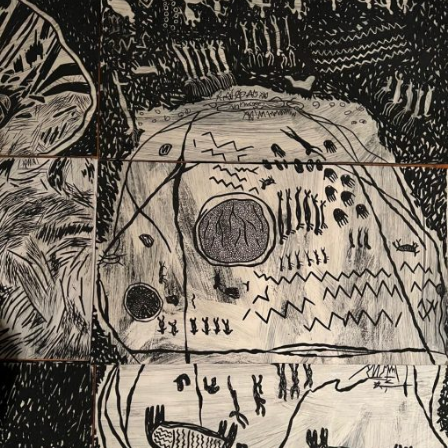
Ext. 2626
Posgrados
Educación
Ext. 4925
Continua
Ext. 4795
Configuración de cookies
Universidad de los Andes | Vigilada Mineducación.
Reconocimiento como universidad: Decreto 1297 del 30
de mayo de 1964. Reconocimiento de personería jurídica:
Resolución 28 del 23 de febrero de 1949, Minjusticia.
Acreditación institucional de alta calidad, 10 años:
Resolución 000194 del 16 de enero del 2025.