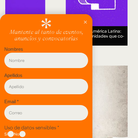
Encuentro Humanidades Digitales en América Latina:
genealogías, conocimiento abierto y comunidades que co-
crean.
18 AUG 2026.
evento