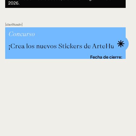
2026.
clasificado
Concurso
asterisk
¡Crea los nuevos Stickers de ArteHum!
Fecha de cierre:
31 AGO 2026.
evento