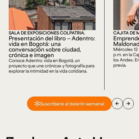
SALA DE EXPOSICIONES COLPATRIA.
CAJITA DE 
Presentación del libro — Adentro:
Emprende
vida en Bogotá: una
Maldona
conversación sobre ciudad,
Miércoles 12
crónica e imagen
p.m. en la Ca
los Andes. En
Conoce Adentro: vida en Bogotá, un
previa.
proyecto que une crónicas y fotografía para
explorar la intimidad en la vida cotidiana.
arrow_back
arrow_forward
Suscríbete al boletín semanal