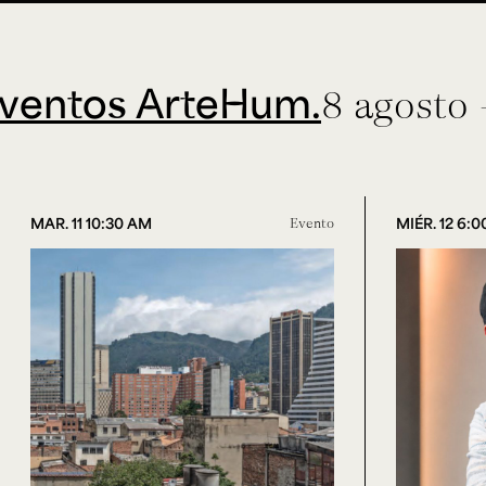
tos ArteHum.
8 agosto - 3
MAR. 11 10:30 AM
Evento
MIÉR. 12 6: