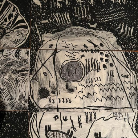
Ext. 2626
Posgrados
Educación
Ext. 4925
Continua
Ext. 4795
Configuración de cookies
Universidad de los Andes | Vigilada Mineducación.
Reconocimiento como universidad: Decreto 1297 del 30
de mayo de 1964. Reconocimiento de personería jurídica:
Resolución 28 del 23 de febrero de 1949, Minjusticia.
Acreditación institucional de alta calidad, 10 años:
Resolución 000194 del 16 de enero del 2025.