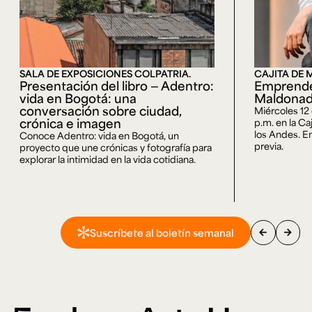
SALA DE EXPOSICIONES COLPATRIA.
CAJITA DE 
Presentación del libro — Adentro:
Emprende
vida en Bogotá: una
Maldona
conversación sobre ciudad,
Miércoles 12
crónica e imagen
p.m. en la Ca
los Andes. En
Conoce Adentro: vida en Bogotá, un
previa.
proyecto que une crónicas y fotografía para
explorar la intimidad en la vida cotidiana.
arrow_back
arrow_forward
Suscríbete al boletín semanal