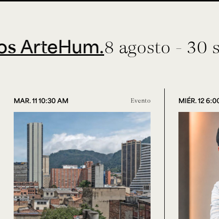
eHum.
8 agosto - 30 septiem
MAR. 11 10:30 AM
Evento
MIÉR. 12 6: