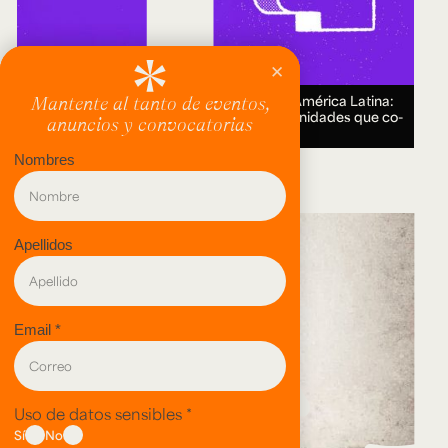
Encuentro Humanidades Digitales en América Latina:
genealogías, conocimiento abierto y comunidades que co-
crean.
18 AUG 2026.
evento