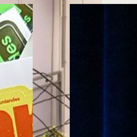
Cursos ArteHum
ducación. Reconocimiento como universidad: Decreto 1297 del 30 de mayo de 1964. Reconocimiento d
 1949, Minjusticia. Acreditación institucional de alta calidad, 10 años: Resolución 000194 del 16 de ene
Arte e
Literatura y
M
Historia del Arte
Narrativas Digitales
E
Ext. 2626
Ext. 2501
2