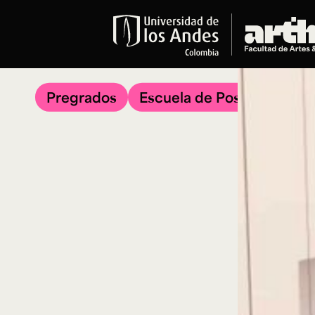
Educación
Pregrados
Pregrados
Escuela de Posgrados
Arte
Historia del Arte
Literatura
Música
Narrativas Digitales
Opciones Académicas
Educación Continua
Cursos abiertos al público
Cursos In Situ
Cursos libres y de extensión
Programas especializados y