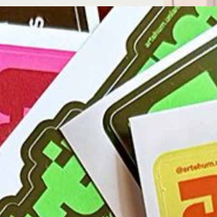
Microcredenciales
Configuración de
Universidad de los Andes | Vigilada Mine
jurídica: Resolución 28 del 23 de febrero de
cookies
Dirección
Teléfono
Calle 19A #1 - 37 Este. Bloque K.
[+57] (601) 339 4949