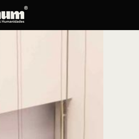
Posgrados
Educación continua
Doctorado en Literatura
Maestría en Artes Plásticas, Electrónicas y
del Tiempo
Maestría en Estudios Clásicos
Maestría en Historia del Arte
Maestría en Humanidades Digitales
Maestría en Literatura
Maestría en Música
Maestría en Patrimonio Cultural
Maestría en Periodismo
Oferta de cursos