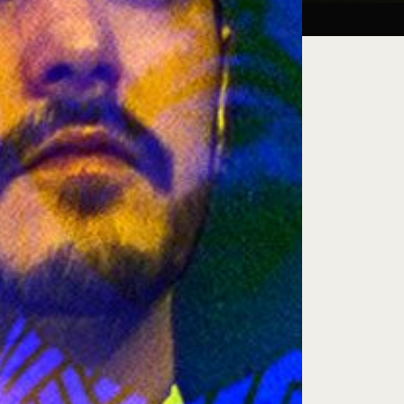
Taller:
27.08.26
iluminación escénica
e encuentro, exploración artística y