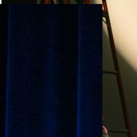
e personería
ro del 2025.
úsica
Posgrados
Educación Continua
xt.
Ext. 4925
Ext. 4795
504