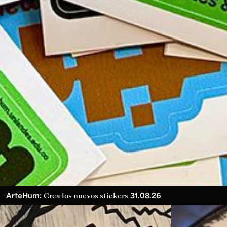
ArteHum:
31.08.26
Crea los nuevos stickers