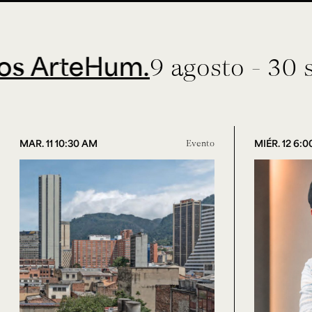
teHum.
9 agosto - 30 septie
MAR. 11 10:30 AM
Evento
MIÉR. 12 6: