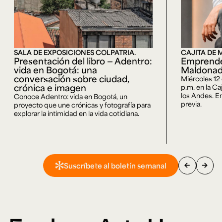
SALA DE EXPOSICIONES COLPATRIA.
CAJITA DE 
Presentación del libro — Adentro:
Emprende
vida en Bogotá: una
Maldona
conversación sobre ciudad,
Miércoles 12
crónica e imagen
p.m. en la Ca
los Andes. En
Conoce Adentro: vida en Bogotá, un
previa.
proyecto que une crónicas y fotografía para
explorar la intimidad en la vida cotidiana.
arrow_back
arrow_forward
Suscríbete al boletín semanal