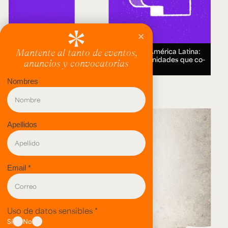
Encuentro Humanidades Digitales en América Latina:
genealogías, conocimiento abierto y comunidades que co-
crean.
18 AUG 2026.
evento