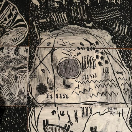
Ext. 2626
Posgrados
Educación
Ext. 4925
Continua
Ext. 4795
Configuración de cookies
Universidad de los Andes | Vigilada Mineducación.
Reconocimiento como universidad: Decreto 1297 del 30
de mayo de 1964. Reconocimiento de personería jurídica:
Resolución 28 del 23 de febrero de 1949, Minjusticia.
Acreditación institucional de alta calidad, 10 años:
Resolución 000194 del 16 de enero del 2025.