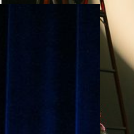
e personería
ro del 2025.
úsica
Posgrados
Educación Continua
xt.
Ext. 4925
Ext. 4795
504