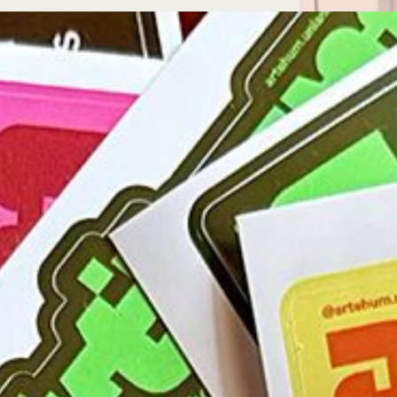
Microcredenciales
Configuración de
Universidad de los Andes | Vigilada Mine
jurídica: Resolución 28 del 23 de febrero de
cookies
Dirección
Teléfono
Calle 19A #1 - 37 Este. Bloque K.
[+57] (601) 339 4949