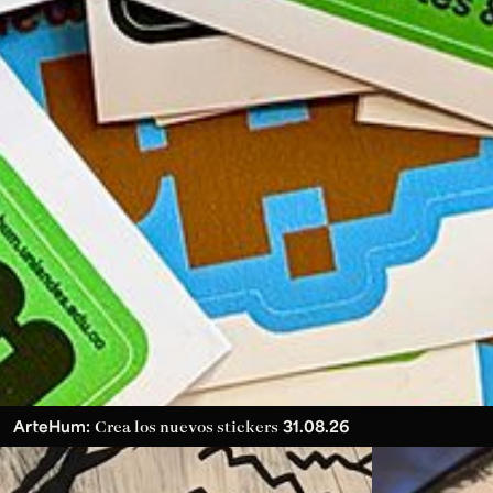
ArteHum:
31.08.26
Crea los nuevos stickers