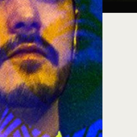
Taller:
27.08.26
iluminación escénica
e encuentro, exploración artística y