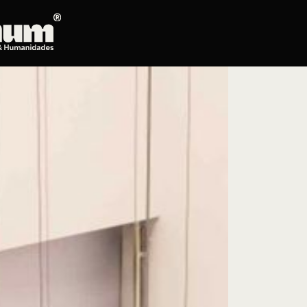
Posgrados
Educación continua
Doctorado en Literatura
Maestría en Artes Plásticas, Electrónicas y
del Tiempo
Maestría en Estudios Clásicos
Maestría en Historia del Arte
Maestría en Humanidades Digitales
Maestría en Literatura
Maestría en Música
Maestría en Patrimonio Cultural
Maestría en Periodismo
Oferta de cursos