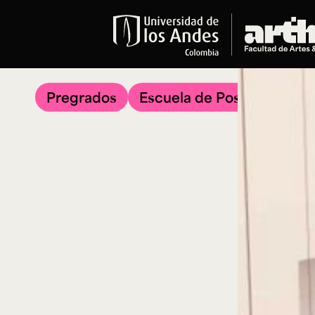
Educación
Pregrados
Pregrados
Escuela de Posgrados
Arte
Historia del Arte
Literatura
Música
Narrativas Digitales
Opciones Académicas
Educación Continua
Cursos abiertos al público
Cursos In Situ
Cursos libres y de extensión
Programas especializados y