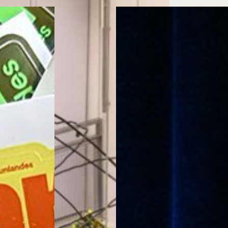
Cursos ArteHum
ducación. Reconocimiento como universidad: Decreto 1297 del 30 de mayo de 1964. Reconocimiento d
 1949, Minjusticia. Acreditación institucional de alta calidad, 10 años: Resolución 000194 del 16 de ene
Arte e
Literatura y
M
Historia del Arte
Narrativas Digitales
E
Ext. 2626
Ext. 2501
2