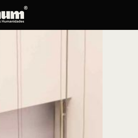
Posgrados
Educación continua
Doctorado en Literatura
Maestría en Artes Plásticas, Electrónicas y
del Tiempo
Maestría en Estudios Clásicos
Maestría en Historia del Arte
Maestría en Humanidades Digitales
Maestría en Literatura
Maestría en Música
Maestría en Patrimonio Cultural
Maestría en Periodismo
Oferta de cursos