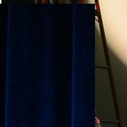
e personería
ro del 2025.
úsica
Posgrados
Educación Continua
xt.
Ext. 4925
Ext. 4795
504