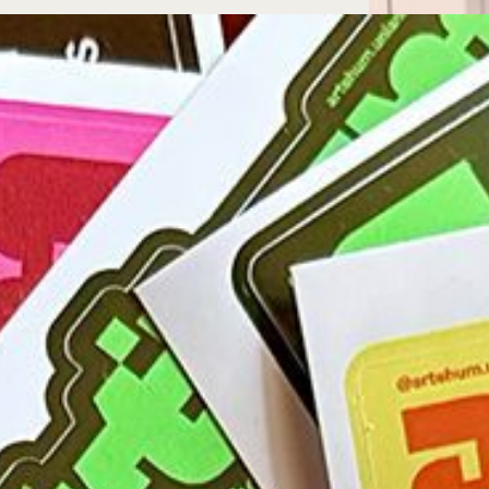
Microcredenciales
Configuración de
Universidad de los Andes | Vigilada Mine
jurídica: Resolución 28 del 23 de febrero de
cookies
Dirección
Teléfono
Calle 19A #1 - 37 Este. Bloque K.
[+57] (601) 339 4949