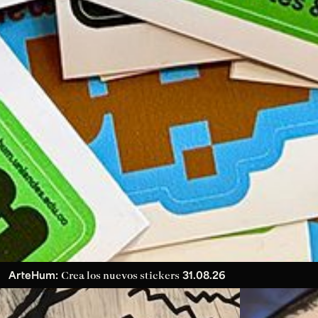
ArteHum:
31.08.26
Crea los nuevos stickers