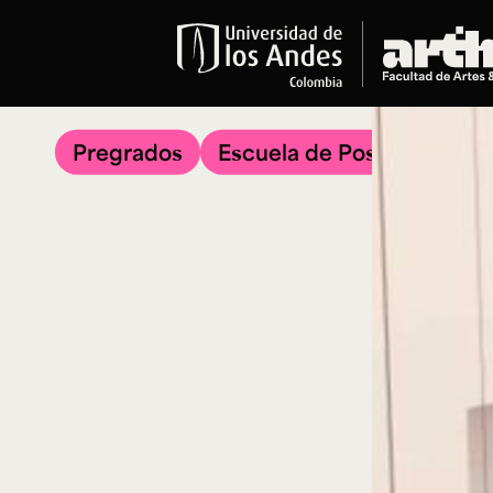
Educación
Pregrados
Pregrados
Escuela de Posgrados
Arte
Historia del Arte
Literatura
Música
Narrativas Digitales
Opciones Académicas
Educación Continua
Cursos abiertos al público
Cursos In Situ
Cursos libres y de extensión
Programas especializados y