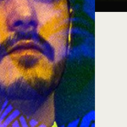
Taller:
27.08.26
iluminación escénica
e encuentro, exploración artística y