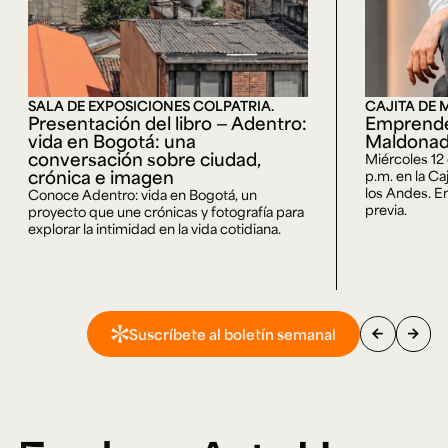
SALA DE EXPOSICIONES COLPATRIA.
CAJITA DE 
Presentación del libro — Adentro:
Emprende
vida en Bogotá: una
Maldona
conversación sobre ciudad,
Miércoles 12
crónica e imagen
p.m. en la Ca
los Andes. En
Conoce Adentro: vida en Bogotá, un
previa.
proyecto que une crónicas y fotografía para
explorar la intimidad en la vida cotidiana.
arrow_back
arrow_forward
Suscríbete al boletín semanal