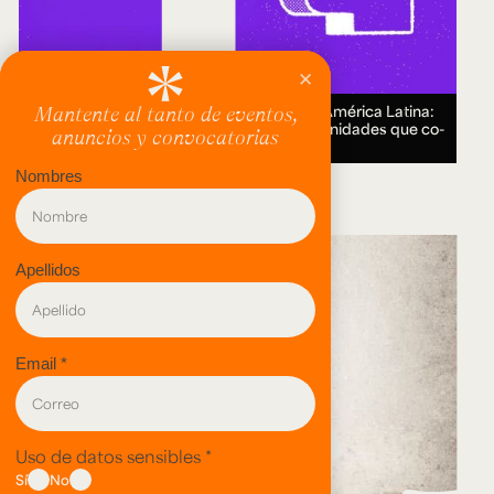
Encuentro Humanidades Digitales en América Latina:
genealogías, conocimiento abierto y comunidades que co-
crean.
18 AUG 2026.
evento