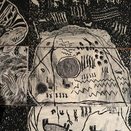
Ext. 2626
Posgrados
Educación
Ext. 4925
Continua
Ext. 4795
Configuración de cookies
Universidad de los Andes | Vigilada Mineducación.
Reconocimiento como universidad: Decreto 1297 del 30
de mayo de 1964. Reconocimiento de personería jurídica:
Resolución 28 del 23 de febrero de 1949, Minjusticia.
Acreditación institucional de alta calidad, 10 años:
Resolución 000194 del 16 de enero del 2025.