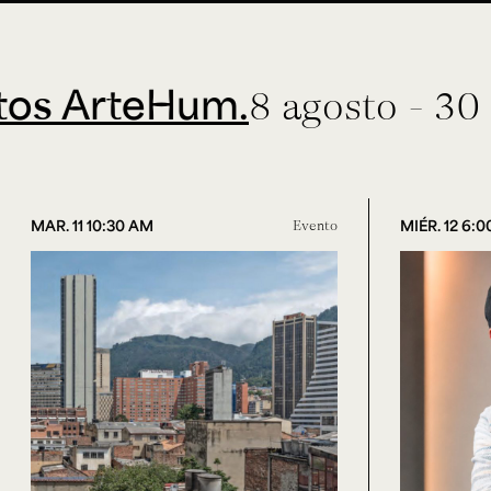
teHum.
8 agosto - 30 septie
MAR. 11 10:30 AM
Evento
MIÉR. 12 6: