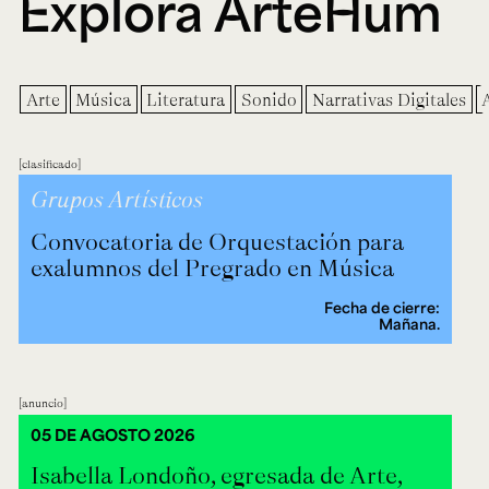
Explora ArteHum
Arte
Música
Literatura
Sonido
Narrativas Digitales
clasificado
Grupos Artísticos
Convocatoria de Orquestación para
exalumnos del Pregrado en Música
Fecha de cierre:
Mañana.
anuncio
05 DE AGOSTO 2026
Isabella Londoño, egresada de Arte,