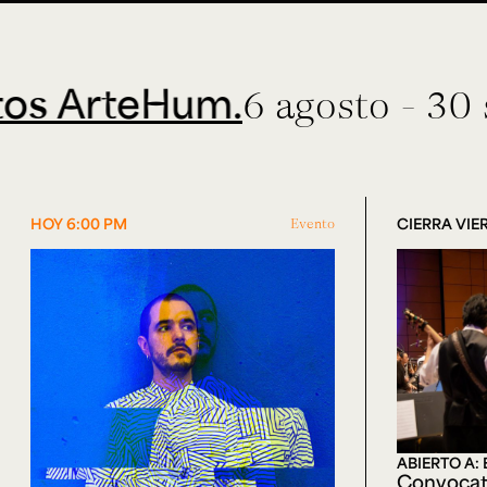
teHum.
6 agosto - 30 septie
HOY 6:00 PM
Evento
CIERRA VIER
ABIERTO A:
Convocat