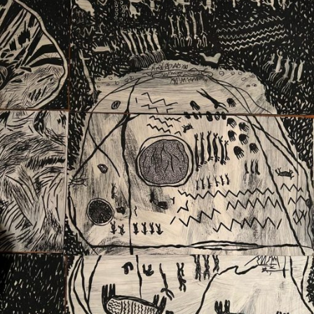
Ext. 2626
Posgrados
Educación
Ext. 4925
Continua
Ext. 4795
Configuración de cookies
Universidad de los Andes | Vigilada Mineducación.
Reconocimiento como universidad: Decreto 1297 del 30
de mayo de 1964. Reconocimiento de personería jurídica:
Resolución 28 del 23 de febrero de 1949, Minjusticia.
Acreditación institucional de alta calidad, 10 años:
Resolución 000194 del 16 de enero del 2025.