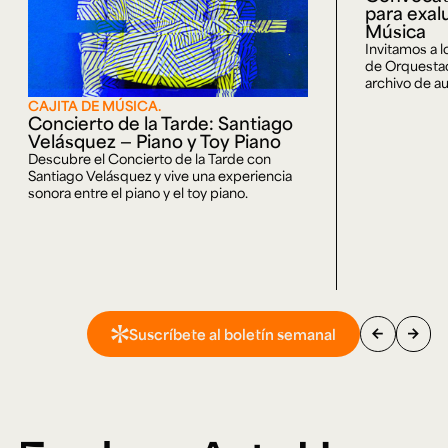
para exal
Música
Invitamos a 
de Orquestaci
archivo de au
CAJITA DE MÚSICA.
Concierto de la Tarde: Santiago
Velásquez — Piano y Toy Piano
Descubre el Concierto de la Tarde con
Santiago Velásquez y vive una experiencia
sonora entre el piano y el toy piano.
arrow_back
arrow_forward
Suscríbete al boletín semanal