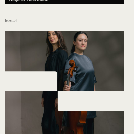
evento