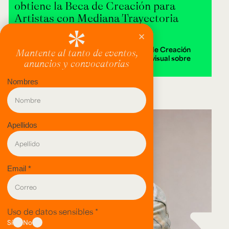
obtiene la Beca de Creación para
Artistas con Mediana Trayectoria
2026
Alejandra Isabella Londoño ganó la Beca de Creación
2026 con Destierra, una instalación audiovisual sobre
memoria y territorio.
evento