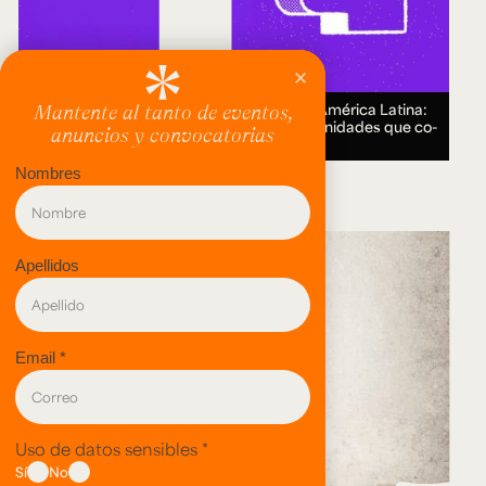
Encuentro Humanidades Digitales en América Latina:
genealogías, conocimiento abierto y comunidades que co-
crean.
18 AUG 2026.
evento