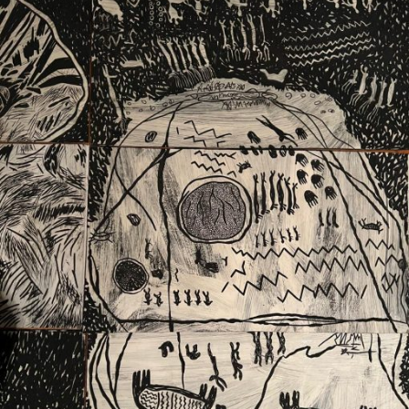
Ext. 2626
Posgrados
Educación
Ext. 4925
Continua
Ext. 4795
Configuración de cookies
Universidad de los Andes | Vigilada Mineducación.
Reconocimiento como universidad: Decreto 1297 del 30
de mayo de 1964. Reconocimiento de personería jurídica:
Resolución 28 del 23 de febrero de 1949, Minjusticia.
Acreditación institucional de alta calidad, 10 años:
Resolución 000194 del 16 de enero del 2025.