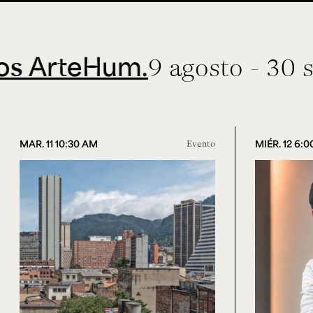
eHum.
9 agosto - 30 septiem
MAR. 11 10:30 AM
Evento
MIÉR. 12 6: