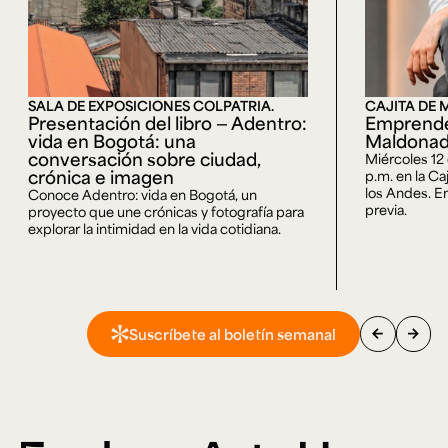
SALA DE EXPOSICIONES COLPATRIA.
CAJITA DE 
Presentación del libro — Adentro:
Emprende
vida en Bogotá: una
Maldona
conversación sobre ciudad,
Miércoles 12
crónica e imagen
p.m. en la Ca
los Andes. En
Conoce Adentro: vida en Bogotá, un
previa.
proyecto que une crónicas y fotografía para
explorar la intimidad en la vida cotidiana.
arrow_back
arrow_forward
Suscríbete al boletín semanal