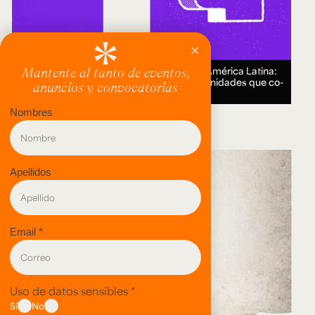
Encuentro Humanidades Digitales en América Latina:
genealogías, conocimiento abierto y comunidades que co-
crean.
18 AUG 2026.
evento