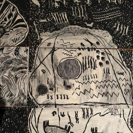
Ext. 2626
Posgrados
Educación
Ext. 4925
Continua
Ext. 4795
Configuración de cookies
Universidad de los Andes | Vigilada Mineducación.
Reconocimiento como universidad: Decreto 1297 del 30
de mayo de 1964. Reconocimiento de personería jurídica:
Resolución 28 del 23 de febrero de 1949, Minjusticia.
Acreditación institucional de alta calidad, 10 años:
Resolución 000194 del 16 de enero del 2025.