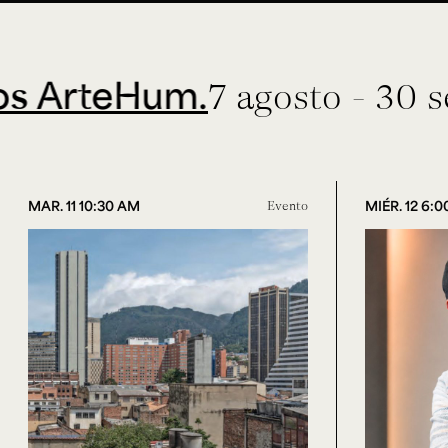
rteHum.
7 agosto - 30 septi
MAR. 11 10:30 AM
Evento
MIÉR. 12 6: