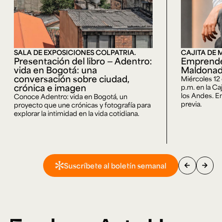
SALA DE EXPOSICIONES COLPATRIA.
CAJITA DE 
Presentación del libro — Adentro:
Emprende
vida en Bogotá: una
Maldona
conversación sobre ciudad,
Miércoles 12
crónica e imagen
p.m. en la Ca
los Andes. En
Conoce Adentro: vida en Bogotá, un
previa.
proyecto que une crónicas y fotografía para
explorar la intimidad en la vida cotidiana.
arrow_back
arrow_forward
Suscríbete al boletín semanal