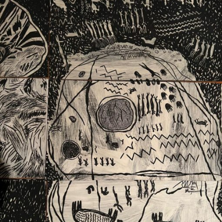
Ext. 2626
Posgrados
Educación
Ext. 4925
Continua
Ext. 4795
Configuración de cookies
Universidad de los Andes | Vigilada Mineducación.
Reconocimiento como universidad: Decreto 1297 del 30
de mayo de 1964. Reconocimiento de personería jurídica:
Resolución 28 del 23 de febrero de 1949, Minjusticia.
Acreditación institucional de alta calidad, 10 años:
Resolución 000194 del 16 de enero del 2025.