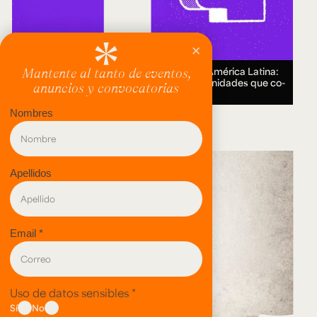
Encuentro Humanidades Digitales en América Latina:
genealogías, conocimiento abierto y comunidades que co-
crean.
18 AUG 2026.
evento