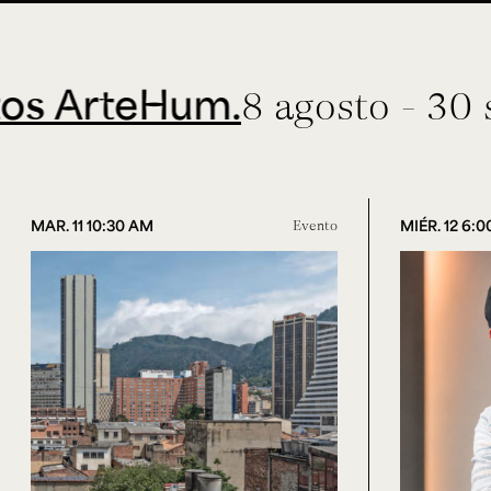
teHum.
8 agosto - 30 septie
MAR. 11 10:30 AM
Evento
MIÉR. 12 6: