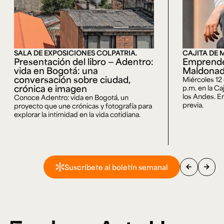
SALA DE EXPOSICIONES COLPATRIA.
CAJITA DE 
Presentación del libro — Adentro:
Emprende
vida en Bogotá: una
Maldona
conversación sobre ciudad,
Miércoles 12
crónica e imagen
p.m. en la Ca
los Andes. En
Conoce Adentro: vida en Bogotá, un
previa.
proyecto que une crónicas y fotografía para
explorar la intimidad en la vida cotidiana.
arrow_back
arrow_forward
Suscríbete al boletín semanal