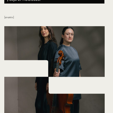
evento