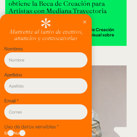
obtiene la Beca de Creación para
Artistas con Mediana Trayectoria
2026
Alejandra Isabella Londoño ganó la Beca de Creación
2026 con Destierra, una instalación audiovisual sobre
memoria y territorio.
evento