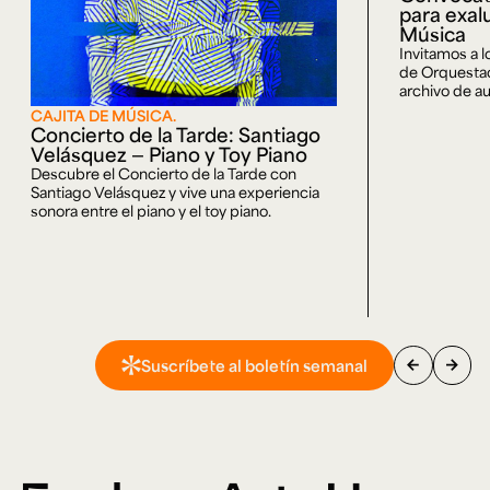
para exal
Música
Invitamos a 
de Orquestaci
archivo de au
CAJITA DE MÚSICA.
Concierto de la Tarde: Santiago
Velásquez — Piano y Toy Piano
Descubre el Concierto de la Tarde con
Santiago Velásquez y vive una experiencia
sonora entre el piano y el toy piano.
arrow_back
arrow_forward
Suscríbete al boletín semanal