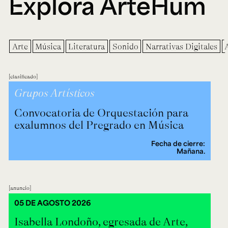
Explora ArteHum
Arte
Música
Literatura
Sonido
Narrativas Digitales
clasificado
Grupos Artísticos
Convocatoria de Orquestación para
exalumnos del Pregrado en Música
Fecha de cierre:
Mañana.
anuncio
05 DE AGOSTO 2026
Isabella Londoño, egresada de Arte,