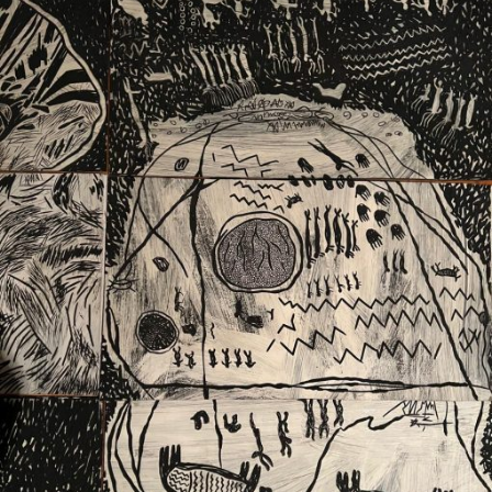
Ext. 2626
Posgrados
Educación
Ext. 4925
Continua
Ext. 4795
Configuración de cookies
Universidad de los Andes | Vigilada Mineducación.
Reconocimiento como universidad: Decreto 1297 del 30
de mayo de 1964. Reconocimiento de personería jurídica:
Resolución 28 del 23 de febrero de 1949, Minjusticia.
Acreditación institucional de alta calidad, 10 años:
Resolución 000194 del 16 de enero del 2025.