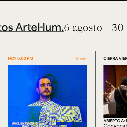
rteHum.
6 agosto - 30 sept
HOY 6:00 PM
Evento
CIERRA VIER
ABIERTO A:
Convocat