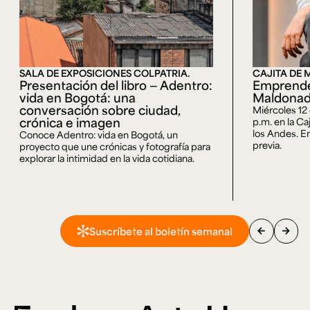
SALA DE EXPOSICIONES COLPATRIA.
CAJITA DE 
Presentación del libro — Adentro:
Emprende
vida en Bogotá: una
Maldona
conversación sobre ciudad,
Miércoles 12
crónica e imagen
p.m. en la Ca
los Andes. En
Conoce Adentro: vida en Bogotá, un
previa.
proyecto que une crónicas y fotografía para
explorar la intimidad en la vida cotidiana.
arrow_back
arrow_forward
Suscríbete al boletín semanal