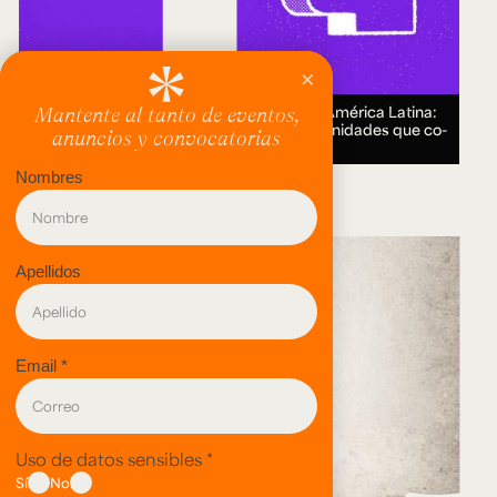
Encuentro Humanidades Digitales en América Latina:
genealogías, conocimiento abierto y comunidades que co-
crean.
18 AUG 2026.
evento