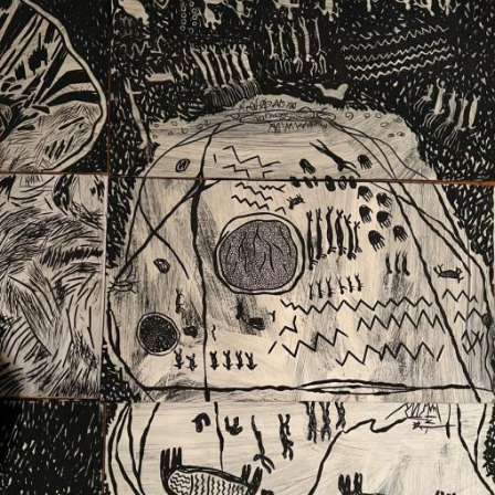
Ext. 2626
Posgrados
Educación
Ext. 4925
Continua
Ext. 4795
Configuración de cookies
Universidad de los Andes | Vigilada Mineducación.
Reconocimiento como universidad: Decreto 1297 del 30
de mayo de 1964. Reconocimiento de personería jurídica:
Resolución 28 del 23 de febrero de 1949, Minjusticia.
Acreditación institucional de alta calidad, 10 años:
Resolución 000194 del 16 de enero del 2025.