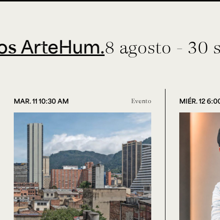
eHum.
8 agosto - 30 septiem
MAR. 11 10:30 AM
Evento
MIÉR. 12 6: