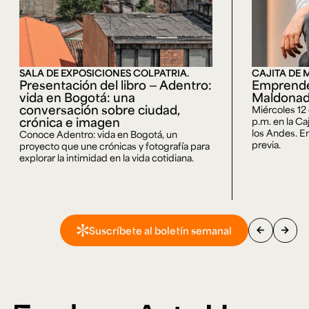
SALA DE EXPOSICIONES COLPATRIA.
CAJITA DE 
Presentación del libro — Adentro:
Emprende
vida en Bogotá: una
Maldona
conversación sobre ciudad,
Miércoles 12
crónica e imagen
p.m. en la Ca
los Andes. En
Conoce Adentro: vida en Bogotá, un
previa.
proyecto que une crónicas y fotografía para
explorar la intimidad en la vida cotidiana.
arrow_back
arrow_forward
Suscríbete al boletín semanal