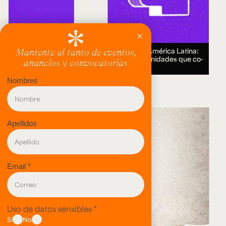
Encuentro Humanidades Digitales en América Latina:
genealogías, conocimiento abierto y comunidades que co-
crean.
18 AUG 2026.
evento