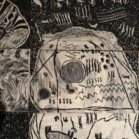
Ext. 2626
Posgrados
Educación
Ext. 4925
Continua
Ext. 4795
Configuración de cookies
Universidad de los Andes | Vigilada Mineducación.
Reconocimiento como universidad: Decreto 1297 del 30
de mayo de 1964. Reconocimiento de personería jurídica:
Resolución 28 del 23 de febrero de 1949, Minjusticia.
Acreditación institucional de alta calidad, 10 años:
Resolución 000194 del 16 de enero del 2025.