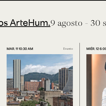
teHum.
9 agosto - 30 septie
MAR. 11 10:30 AM
Evento
MIÉR. 12 6: