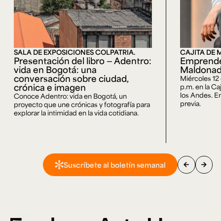
SALA DE EXPOSICIONES COLPATRIA.
CAJITA DE 
Presentación del libro — Adentro:
Emprende
vida en Bogotá: una
Maldona
conversación sobre ciudad,
Miércoles 12
crónica e imagen
p.m. en la Ca
los Andes. En
Conoce Adentro: vida en Bogotá, un
previa.
proyecto que une crónicas y fotografía para
explorar la intimidad en la vida cotidiana.
arrow_back
arrow_forward
Suscríbete al boletín semanal