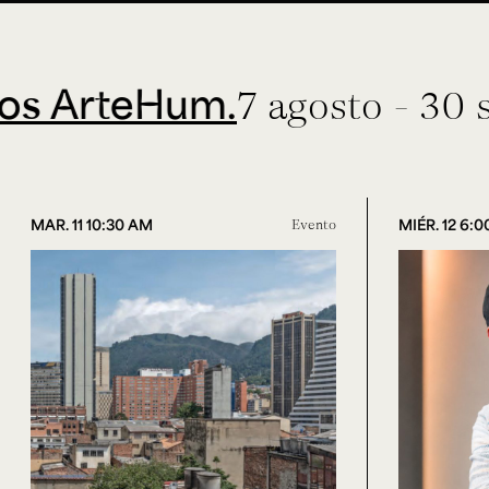
rteHum.
7 agosto - 30 septi
MAR. 11 10:30 AM
Evento
MIÉR. 12 6: