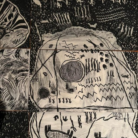
Ext. 2626
Posgrados
Educación
Ext. 4925
Continua
Ext. 4795
Configuración de cookies
Universidad de los Andes | Vigilada Mineducación.
Reconocimiento como universidad: Decreto 1297 del 30
de mayo de 1964. Reconocimiento de personería jurídica:
Resolución 28 del 23 de febrero de 1949, Minjusticia.
Acreditación institucional de alta calidad, 10 años:
Resolución 000194 del 16 de enero del 2025.