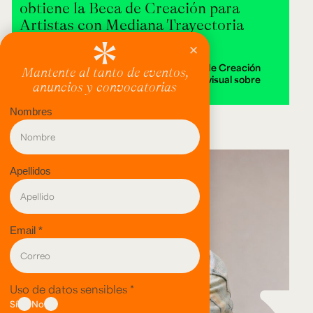
obtiene la Beca de Creación para
Artistas con Mediana Trayectoria
2026
Alejandra Isabella Londoño ganó la Beca de Creación
2026 con Destierra, una instalación audiovisual sobre
memoria y territorio.
evento