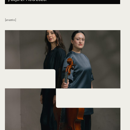
evento