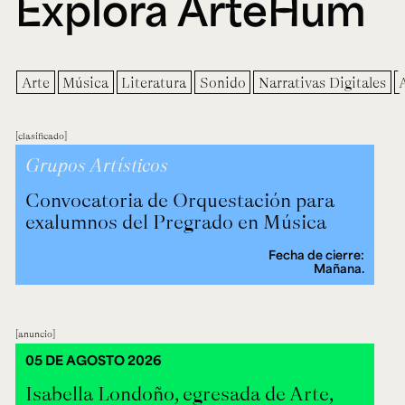
Explora ArteHum
Arte
Música
Literatura
Sonido
Narrativas Digitales
clasificado
Grupos Artísticos
Convocatoria de Orquestación para
exalumnos del Pregrado en Música
Fecha de cierre:
Mañana.
anuncio
05 DE AGOSTO 2026
Isabella Londoño, egresada de Arte,