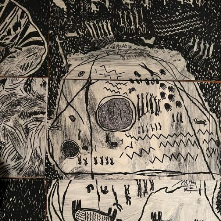
Ext. 2626
Posgrados
Educación
Ext. 4925
Continua
Ext. 4795
Configuración de cookies
Universidad de los Andes | Vigilada Mineducación.
Reconocimiento como universidad: Decreto 1297 del 30
de mayo de 1964. Reconocimiento de personería jurídica:
Resolución 28 del 23 de febrero de 1949, Minjusticia.
Acreditación institucional de alta calidad, 10 años:
Resolución 000194 del 16 de enero del 2025.