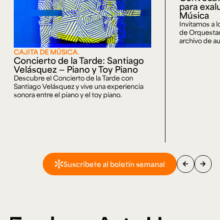
para exal
Música
Invitamos a 
de Orquestaci
archivo de au
CAJITA DE MÚSICA.
Concierto de la Tarde: Santiago
Velásquez — Piano y Toy Piano
Descubre el Concierto de la Tarde con
Santiago Velásquez y vive una experiencia
sonora entre el piano y el toy piano.
arrow_back
arrow_forward
Suscríbete al boletín semanal