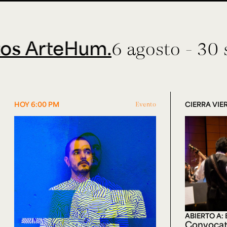
teHum.
6 agosto - 30 septie
HOY 6:00 PM
Evento
CIERRA VIER
ABIERTO A:
Convocat