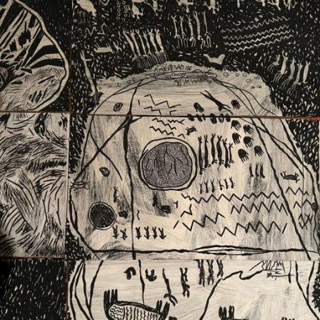
Ext. 2626
Posgrados
Educación
Ext. 4925
Continua
Ext. 4795
Configuración de cookies
Universidad de los Andes | Vigilada Mineducación.
Reconocimiento como universidad: Decreto 1297 del 30
de mayo de 1964. Reconocimiento de personería jurídica:
Resolución 28 del 23 de febrero de 1949, Minjusticia.
Acreditación institucional de alta calidad, 10 años:
Resolución 000194 del 16 de enero del 2025.