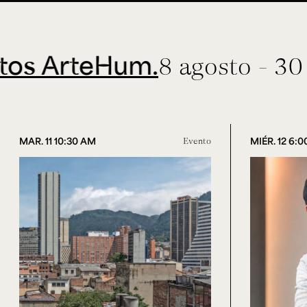
ArteHum.
8 agosto - 30 sept
MAR. 11 10:30 AM
Evento
MIÉR. 12 6: