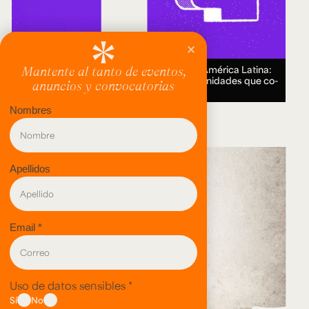
Encuentro Humanidades Digitales en América Latina:
genealogías, conocimiento abierto y comunidades que co-
crean.
18 AUG 2026.
evento