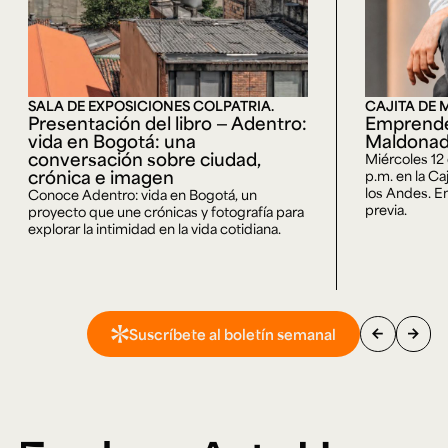
SALA DE EXPOSICIONES COLPATRIA.
CAJITA DE 
Presentación del libro — Adentro:
Emprende
vida en Bogotá: una
Maldona
conversación sobre ciudad,
Miércoles 12
crónica e imagen
p.m. en la Ca
los Andes. En
Conoce Adentro: vida en Bogotá, un
previa.
proyecto que une crónicas y fotografía para
explorar la intimidad en la vida cotidiana.
arrow_back
arrow_forward
Suscríbete al boletín semanal