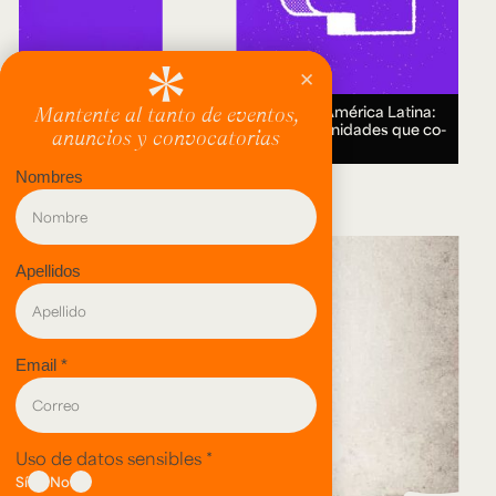
Encuentro Humanidades Digitales en América Latina:
genealogías, conocimiento abierto y comunidades que co-
crean.
18 AUG 2026.
evento