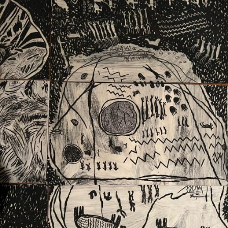
Ext. 2626
Posgrados
Educación
Ext. 4925
Continua
Ext. 4795
Configuración de cookies
Universidad de los Andes | Vigilada Mineducación.
Reconocimiento como universidad: Decreto 1297 del 30
de mayo de 1964. Reconocimiento de personería jurídica:
Resolución 28 del 23 de febrero de 1949, Minjusticia.
Acreditación institucional de alta calidad, 10 años:
Resolución 000194 del 16 de enero del 2025.