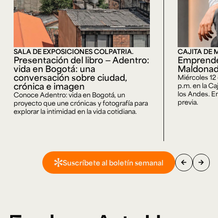
SALA DE EXPOSICIONES COLPATRIA.
CAJITA DE 
Presentación del libro — Adentro:
Emprende
vida en Bogotá: una
Maldona
conversación sobre ciudad,
Miércoles 12
crónica e imagen
p.m. en la Ca
los Andes. En
Conoce Adentro: vida en Bogotá, un
previa.
proyecto que une crónicas y fotografía para
explorar la intimidad en la vida cotidiana.
arrow_back
arrow_forward
Suscríbete al boletín semanal