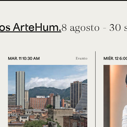
teHum.
8 agosto - 30 septie
MAR. 11 10:30 AM
Evento
MIÉR. 12 6: