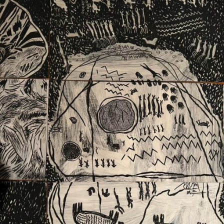
Ext. 2626
Posgrados
Educación
Ext. 4925
Continua
Ext. 4795
Configuración de cookies
Universidad de los Andes | Vigilada Mineducación.
Reconocimiento como universidad: Decreto 1297 del 30
de mayo de 1964. Reconocimiento de personería jurídica:
Resolución 28 del 23 de febrero de 1949, Minjusticia.
Acreditación institucional de alta calidad, 10 años:
Resolución 000194 del 16 de enero del 2025.