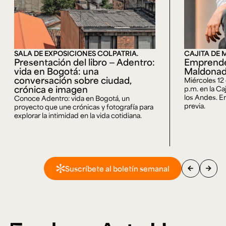
SALA DE EXPOSICIONES COLPATRIA.
CAJITA DE 
Presentación del libro — Adentro:
Emprende
vida en Bogotá: una
Maldona
conversación sobre ciudad,
Miércoles 12
crónica e imagen
p.m. en la Ca
los Andes. En
Conoce Adentro: vida en Bogotá, un
previa.
proyecto que une crónicas y fotografía para
explorar la intimidad en la vida cotidiana.
arrow_back
arrow_forward
Suscríbete al boletín semanal