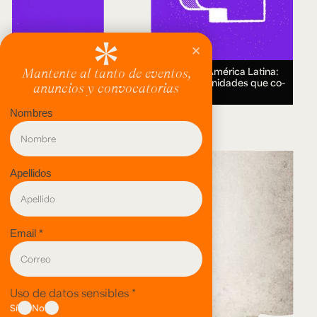
Encuentro Humanidades Digitales en América Latina:
genealogías, conocimiento abierto y comunidades que co-
crean.
18 AUG 2026.
evento