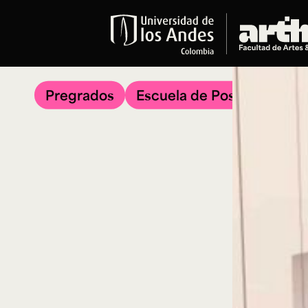
Educación
Pregrados
Pregrados
Escuela de Posgrados
Arte
Historia del Arte
Literatura
Música
Narrativas Digitales
Opciones Académicas
Educación Continua
Cursos abiertos al público
Cursos In Situ
Cursos libres y de extensión
Programas especializados y