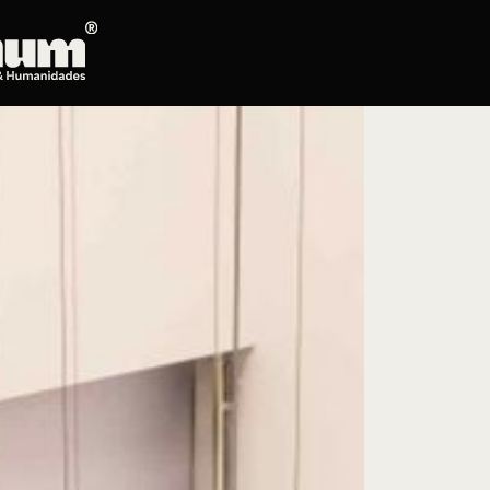
Posgrados
Educación continua
Doctorado en Literatura
Maestría en Artes Plásticas, Electrónicas y
del Tiempo
Maestría en Estudios Clásicos
Maestría en Historia del Arte
Maestría en Humanidades Digitales
Maestría en Literatura
Maestría en Música
Maestría en Patrimonio Cultural
Maestría en Periodismo
Oferta de cursos