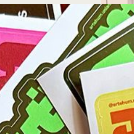
Microcredenciales
Configuración de
Universidad de los Andes | Vigilada Mine
jurídica: Resolución 28 del 23 de febrero de
cookies
Dirección
Teléfono
Calle 19A #1 - 37 Este. Bloque K.
[+57] (601) 339 4949