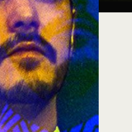
Taller:
27.08.26
iluminación escénica
e encuentro, exploración artística y