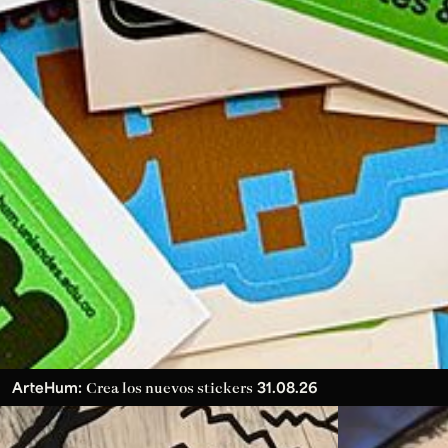
ArteHum:
31.08.26
Crea los nuevos stickers