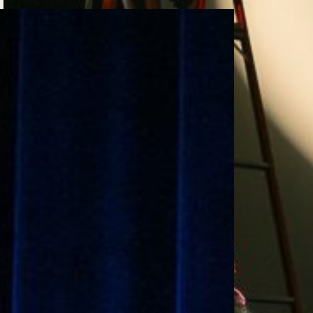
e personería
ro del 2025.
úsica
Posgrados
Educación Continua
xt.
Ext. 4925
Ext. 4795
504