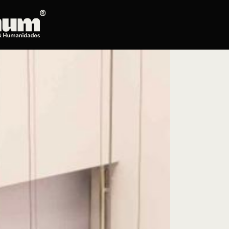
Posgrados
Educación continua
Doctorado en Literatura
Maestría en Artes Plásticas, Electrónicas y
del Tiempo
Maestría en Estudios Clásicos
Maestría en Historia del Arte
Maestría en Humanidades Digitales
Maestría en Literatura
Maestría en Música
Maestría en Patrimonio Cultural
Maestría en Periodismo
Oferta de cursos