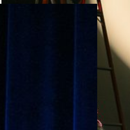
e personería
ro del 2025.
úsica
Posgrados
Educación Continua
xt.
Ext. 4925
Ext. 4795
504