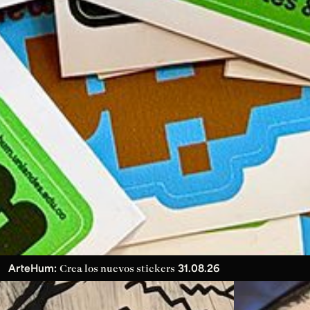
ArteHum:
31.08.26
Crea los nuevos stickers