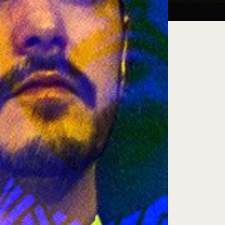
Taller:
27.08.26
iluminación escénica
e encuentro, exploración artística y