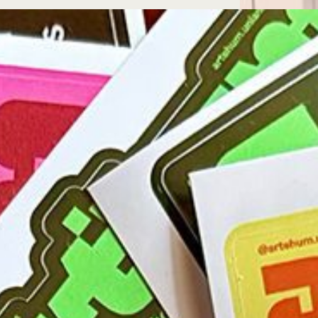
Microcredenciales
Configuración de
Universidad de los Andes | Vigilada Mine
jurídica: Resolución 28 del 23 de febrero de
cookies
Dirección
Teléfono
Calle 19A #1 - 37 Este. Bloque K.
[+57] (601) 339 4949