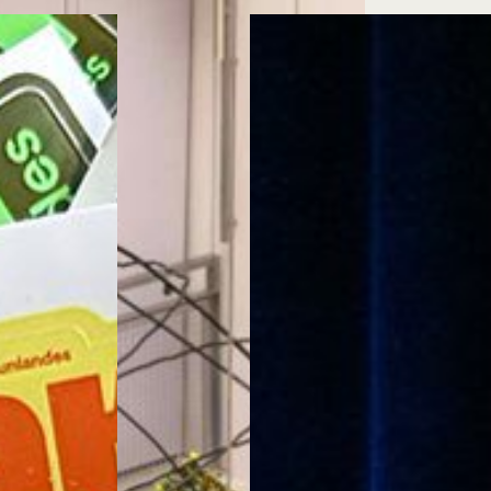
Cursos ArteHum
ducación. Reconocimiento como universidad: Decreto 1297 del 30 de mayo de 1964. Reconocimiento d
 1949, Minjusticia. Acreditación institucional de alta calidad, 10 años: Resolución 000194 del 16 de ene
Arte e
Literatura y
M
Historia del Arte
Narrativas Digitales
E
Ext. 2626
Ext. 2501
2