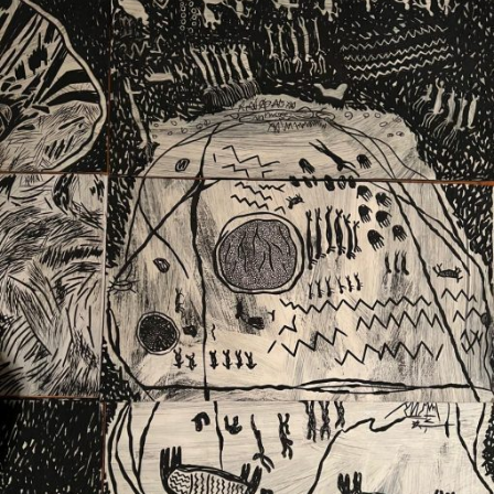
Ext. 2626
Posgrados
Educación
Ext. 4925
Continua
Ext. 4795
Configuración de cookies
Universidad de los Andes | Vigilada Mineducación.
Reconocimiento como universidad: Decreto 1297 del 30
de mayo de 1964. Reconocimiento de personería jurídica:
Resolución 28 del 23 de febrero de 1949, Minjusticia.
Acreditación institucional de alta calidad, 10 años:
Resolución 000194 del 16 de enero del 2025.