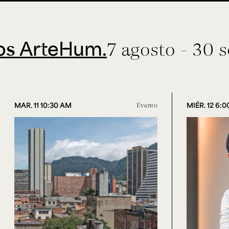
teHum.
7 agosto - 30 septie
MAR. 11 10:30 AM
Evento
MIÉR. 12 6: