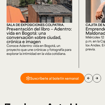
SALA DE EXPOSICIONES COLPATRIA.
CAJITA DE 
Presentación del libro — Adentro:
Emprende
vida en Bogotá: una
Maldona
conversación sobre ciudad,
Miércoles 12
crónica e imagen
p.m. en la Ca
los Andes. En
Conoce Adentro: vida en Bogotá, un
previa.
proyecto que une crónicas y fotografía para
explorar la intimidad en la vida cotidiana.
arrow_back
arrow_forward
Suscríbete al boletín semanal