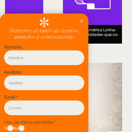
Encuentro Humanidades Digitales en América Latina:
genealogías, conocimiento abierto y comunidades que co-
crean.
18 AUG 2026.
evento