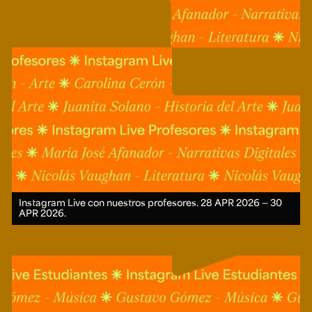
Ext. 2626
Posgrados
Educación
Ext. 4925
Continua
Ext. 4795
Configuración de cookies
Universidad de los Andes | Vigilada Mineducación.
Reconocimiento como universidad: Decreto 1297 del 30
de mayo de 1964. Reconocimiento de personería jurídica:
Resolución 28 del 23 de febrero de 1949, Minjusticia.
Acreditación institucional de alta calidad, 10 años:
Resolución 000194 del 16 de enero del 2025.
Instagram Live con nuestros profesores.
28 APR 2026 ― 30
APR 2026.