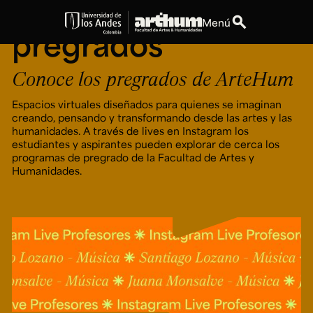
ArteHum — Live
search
Menú
pregrados
expand_more
Educación
Conoce los pregrados de ArteHum
expand_more
Personas
Espacios virtuales diseñados para quienes se imaginan
creando, pensando y transformando desde las artes y las
humanidades. A través de lives en Instagram los
expand_more
Espacios
estudiantes y aspirantes pueden explorar de cerca los
programas de pregrado de la Facultad de Artes y
Humanidades.
expand_more
Explora ArteHum
Dirección
Teléfono
Calle 19A #1 - 37
[+57] (601) 339 4949
Este. Bloque K.
Literatura y
Arte e
Música
Narrativas Digitales
Historia
Ext.
Ext. 2501
del Arte
2504