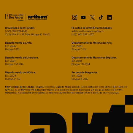
Universidad de los Andes
Facultad de Artes & Humanidades
[+57] 601 339 4949
artehum@uniandes.edu.co
Calle 19A #1 - 37 Este. Bloque K. Piso 2.
[+57] 601 332 4537
Departamento de Arte.
Departamento de Historia del Arte.
Ext. 2626
Ext. 2626
Bloque T-115
Bloque T-115
Departamento de Literatura.
Departamento de Narrativas Digitales.
Ext. 2501
Ext. 2501
Bloque TM-204
Bloque TM-204
Departamento de Música.
Escuela de Posgrados.
Ext. 2504
Ext. 4925
Bloque V-115
Bloque K-206
Universidad de los Andes
| Bogotá, Colombia. Vigilada Mineducación. Reconocimiento como universidad: Decreto
1297 del 30 de mayo de 1964. Reconocimiento de personería jurídica: Resolución 28 del 23 de febrero de 1949,
Minjusticia. Acreditación institucional de alta calidad, 10 años: Resolución 000194 del 16 de enero del 2025.