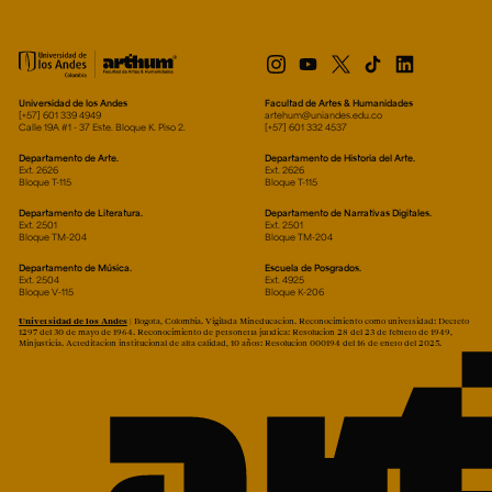
Universidad de los Andes
Facultad de Artes & Humanidades
[+57] 601 339 4949
artehum@uniandes.edu.co
Calle 19A #1 - 37 Este. Bloque K. Piso 2.
[+57] 601 332 4537
Departamento de Arte.
Departamento de Historia del Arte.
Ext. 2626
Ext. 2626
Bloque T-115
Bloque T-115
Departamento de Literatura.
Departamento de Narrativas Digitales.
Ext. 2501
Ext. 2501
Bloque TM-204
Bloque TM-204
Departamento de Música.
Escuela de Posgrados.
Ext. 2504
Ext. 4925
Bloque V-115
Bloque K-206
Universidad de los Andes
| Bogotá, Colombia. Vigilada Mineducación. Reconocimiento como universidad: Decreto
1297 del 30 de mayo de 1964. Reconocimiento de personería jurídica: Resolución 28 del 23 de febrero de 1949,
Minjusticia. Acreditación institucional de alta calidad, 10 años: Resolución 000194 del 16 de enero del 2025.