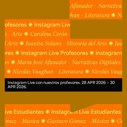
Ext. 2626
Posgrados
Educación
Ext. 4925
Continua
Ext. 4795
Configuración de cookies
Universidad de los Andes | Vigilada Mineducación.
Reconocimiento como universidad: Decreto 1297 del 30
de mayo de 1964. Reconocimiento de personería jurídica:
Resolución 28 del 23 de febrero de 1949, Minjusticia.
Acreditación institucional de alta calidad, 10 años:
Resolución 000194 del 16 de enero del 2025.
Instagram Live con nuestros profesores.
28 APR 2026 ― 30
APR 2026.