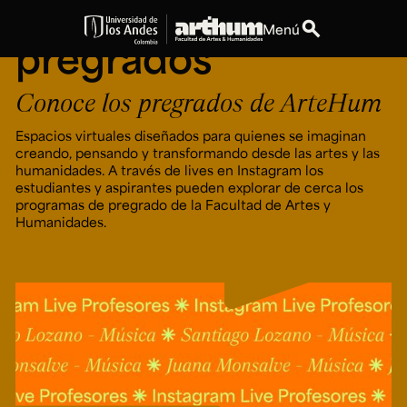
ArteHum — Live
search
Menú
pregrados
expand_more
Educación
Conoce los pregrados de ArteHum
expand_more
Personas
Espacios virtuales diseñados para quienes se imaginan
creando, pensando y transformando desde las artes y las
humanidades. A través de lives en Instagram los
expand_more
Espacios
estudiantes y aspirantes pueden explorar de cerca los
programas de pregrado de la Facultad de Artes y
Humanidades.
expand_more
Explora ArteHum
Dirección
Teléfono
Calle 19A #1 - 37
[+57] (601) 339 4949
Este. Bloque K.
Literatura y
Arte e
Música
Narrativas Digitales
Historia
Ext.
Ext. 2501
del Arte
2504