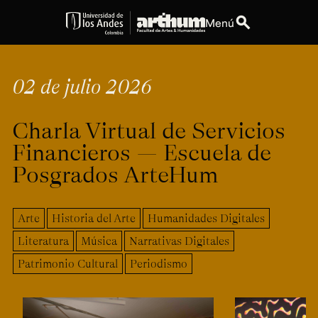
search
Menú
expand_more
Educación
02 de julio 2026
expand_more
Personas
Charla Virtual de Servicios
expand_more
Espacios
Financieros — Escuela de
Posgrados ArteHum
expand_more
Explora ArteHum
Arte
Historia del Arte
Humanidades Digitales
Literatura
Música
Narrativas Digitales
Dirección
Teléfono
Calle 19A #1 - 37
[+57] (601) 339 4949
Patrimonio Cultural
Periodismo
Este. Bloque K.
Literatura y
Arte e
Música
Narrativas Digitales
Historia
Ext.
Ext. 2501
del Arte
2504