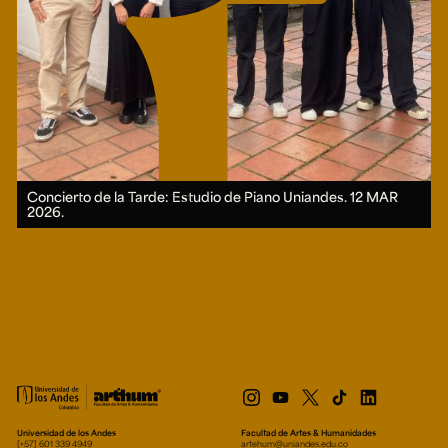
Concierto de la Tarde: Estudio de Piano Uniandes.
12 MAR
2026.
Universidad de los Andes
Facultad de Artes & Humanidades
[+57] 601 339 4949
artehum@uniandes.edu.co