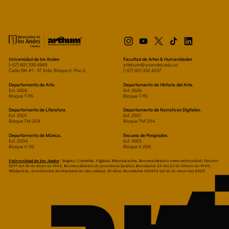
Universidad de los Andes
Facultad de Artes & Humanidades
[+57] 601 339 4949
artehum@uniandes.edu.co
Calle 19A #1 - 37 Este. Bloque K. Piso 2.
[+57] 601 332 4537
Departamento de Arte.
Departamento de Historia del Arte.
Ext. 2626
Ext. 2626
Bloque T-115
Bloque T-115
Departamento de Literatura.
Departamento de Narrativas Digitales.
Ext. 2501
Ext. 2501
Bloque TM-204
Bloque TM-204
Departamento de Música.
Escuela de Posgrados.
Ext. 2504
Ext. 4925
Bloque V-115
Bloque K-206
Universidad de los Andes
| Bogotá, Colombia. Vigilada Mineducación. Reconocimiento como universidad: Decreto
1297 del 30 de mayo de 1964. Reconocimiento de personería jurídica: Resolución 28 del 23 de febrero de 1949,
Minjusticia. Acreditación institucional de alta calidad, 10 años: Resolución 000194 del 16 de enero del 2025.