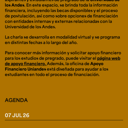
Ext. 2626
los Andes
. En este espacio, se brinda toda la información
Posgrados
Educación
financiera, incluyendo las becas disponibles y el proceso
Ext. 4925
Continua
de postulación, así como sobre opciones de financiación
Ext. 4795
con entidades internas y externas relacionadas con la
Universidad de los Andes.
La charla se desarrolla en modalidad virtual y se programa
Configuración de cookies
en distintas fechas a lo largo del año.
Universidad de los Andes | Vigilada Mineducación.
Reconocimiento como universidad: Decreto 1297 del 30
Para conocer más información y solicitar apoyo financiero
de mayo de 1964. Reconocimiento de personería jurídica:
para los estudios de pregrado, puede visitar el
página web
Resolución 28 del 23 de febrero de 1949, Minjusticia.
Acreditación institucional de alta calidad, 10 años:
de apoyo financiero.
Además, la oficina de
Apoyo
Resolución 000194 del 16 de enero del 2025.
Financiero Uniandes
está diseñada para ayudar a los
estudiantes en todo el proceso de financiación.
AGENDA
07 JUL 26