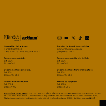
Universidad de los Andes
Facultad de Artes & Humanidades
[+57] 601 339 4949
artehum@uniandes.edu.co
Calle 19A #1 - 37 Este. Bloque K. Piso 2.
[+57] 601 332 4537
Departamento de Arte.
Departamento de Historia del Arte.
Ext. 2626
Ext. 2626
Bloque T-115
Bloque T-115
Departamento de Literatura.
Departamento de Narrativas Digitales.
Ext. 2501
Ext. 2501
Bloque TM-204
Bloque TM-204
Departamento de Música.
Escuela de Posgrados.
Ext. 2504
Ext. 4925
Bloque V-115
Bloque K-206
Universidad de los Andes
| Bogotá, Colombia. Vigilada Mineducación. Reconocimiento como universidad: Decreto
1297 del 30 de mayo de 1964. Reconocimiento de personería jurídica: Resolución 28 del 23 de febrero de 1949,
Minjusticia. Acreditación institucional de alta calidad, 10 años: Resolución 000194 del 16 de enero del 2025.