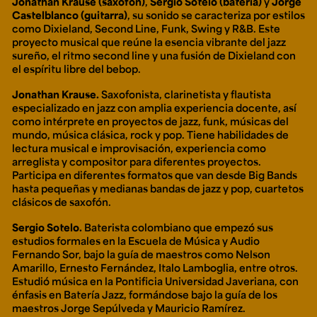
Jonathan Krause (saxofón)
,
Sergio Sotelo (batería)
y
Jorge
Ext. 2626
Castelblanco (guitarra)
, su sonido se caracteriza por estilos
Posgrados
Educación
como
Dixieland
,
Second Line
,
Funk
,
Swing
y
R&B.
Este
Ext. 4925
Continua
p
royecto musical que reúne la esencia vibrante del jazz
Ext. 4795
sureño, el ritmo
second line
y una fusión de Dixieland con
el espíritu libre del
bebop
.
Jonathan Krause.
Saxofonista, clarinetista y flautista
Configuración de cookies
especializado en jazz con amplia experiencia docente, así
Universidad de los Andes | Vigilada Mineducación.
como intérprete en proyectos de jazz, funk, músicas del
Reconocimiento como universidad: Decreto 1297 del 30
de mayo de 1964. Reconocimiento de personería jurídica:
mundo, música clásica, rock y pop. Tiene habilidades de
Resolución 28 del 23 de febrero de 1949, Minjusticia.
lectura musical e improvisación, experiencia como
Acreditación institucional de alta calidad, 10 años:
arreglista y compositor para diferentes proyectos.
Resolución 000194 del 16 de enero del 2025.
Participa en diferentes formatos que van desde Big Bands
hasta pequeñas y medianas bandas de jazz y pop, cuartetos
clásicos de saxofón.
Sergio Sotelo.
Baterista colombiano que empezó sus
estudios formales en la Escuela de Música y Audio
Fernando Sor, bajo la guía de maestros como Nelson
Amarillo, Ernesto Fernández, Italo Lamboglia, entre otros.
Estudió música en la Pontificia Universidad Javeriana, con
énfasis en Batería Jazz, formándose bajo la guía de los
maestros Jorge Sepúlveda y Mauricio Ramírez.