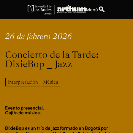
search
Menú
expand_more
Educación
26 de febrero 2026
expand_more
Personas
Concierto de la Tarde:
expand_more
Espacios
DixieBop ⎯ Jazz
expand_more
Explora ArteHum
Interpretación
Música
Dirección
Teléfono
Calle 19A #1 - 37
[+57] (601) 339 4949
Evento presencial.
Este. Bloque K.
Cajita de música.
Literatura y
Arte e
Música
Narrativas Digitales
Historia
Ext.
DixieBop
es un trío de jazz formado en Bogotá por
Ext. 2501
del Arte
2504