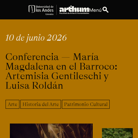
search
Menú
expand_more
Educación
10 de junio 2026
expand_more
Personas
Conferencia — María
expand_more
Espacios
Magdalena en el Barroco:
Artemisia Gentileschi y
expand_more
Explora ArteHum
Luisa Roldán
Arte
Historia del Arte
Patrimonio Cultural
Dirección
Teléfono
Calle 19A #1 - 37
[+57] (601) 339 4949
Este. Bloque K.
Literatura y
Arte e
Música
Narrativas Digitales
Historia
Ext.
Ext. 2501
del Arte
2504