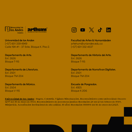
Universidad de los Andes
Facultad de Artes & Humanidades
[+57] 601 339 4949
artehum@uniandes.edu.co
Calle 19A #1 - 37 Este. Bloque K. Piso 2.
[+57] 601 332 4537
Departamento de Arte.
Departamento de Historia del Arte.
Ext. 2626
Ext. 2626
Bloque T-115
Bloque T-115
Departamento de Literatura.
Departamento de Narrativas Digitales.
Ext. 2501
Ext. 2501
Bloque TM-204
Bloque TM-204
Departamento de Música.
Escuela de Posgrados.
Ext. 2504
Ext. 4925
Bloque V-115
Bloque K-206
Universidad de los Andes
| Bogotá, Colombia. Vigilada Mineducación. Reconocimiento como universidad: Decreto
1297 del 30 de mayo de 1964. Reconocimiento de personería jurídica: Resolución 28 del 23 de febrero de 1949,
Minjusticia. Acreditación institucional de alta calidad, 10 años: Resolución 000194 del 16 de enero del 2025.