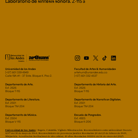
Laboratorio de síntesis sonora.
Z-115 a
Universidad de los Andes
Facultad de Artes & Humanidades
[+57] 601 339 4949
artehum@uniandes.edu.co
Calle 19A #1 - 37 Este. Bloque K. Piso 2.
[+57] 601 332 4537
Departamento de Arte.
Departamento de Historia del Arte.
Ext. 2626
Ext. 2626
Bloque T-115
Bloque T-115
Departamento de Literatura.
Departamento de Narrativas Digitales.
Ext. 2501
Ext. 2501
Bloque TM-204
Bloque TM-204
Departamento de Música.
Escuela de Posgrados.
Ext. 2504
Ext. 4925
Bloque V-115
Bloque K-206
Universidad de los Andes
| Bogotá, Colombia. Vigilada Mineducación. Reconocimiento como universidad: Decreto
1297 del 30 de mayo de 1964. Reconocimiento de personería jurídica: Resolución 28 del 23 de febrero de 1949,
Minjusticia. Acreditación institucional de alta calidad, 10 años: Resolución 000194 del 16 de enero del 2025.