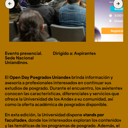
Ext. 2626
arrow_back
arrow_forward
Posgrados
Educación
Ext. 4925
Continua
Ext. 4795
Configuración de cookies
Universidad de los Andes | Vigilada Mineducación.
Reconocimiento como universidad: Decreto 1297 del 30
Evento presencial.
Dirigido a: Aspirantes
de mayo de 1964. Reconocimiento de personería jurídica:
Sede Nacional
Resolución 28 del 23 de febrero de 1949, Minjusticia.
Acreditación institucional de alta calidad, 10 años:
Uniandinos.
Resolución 000194 del 16 de enero del 2025.
El
Open Day Posgrados Uniandes
brinda información y
asesoría a profesionales interesados en continuar sus
estudios de posgrado. Durante el encuentro, los asistentes
conocen las características, diferenciales y servicios que
ofrece la Universidad de los Andes a su comunidad, así
como la oferta académica de posgrados disponible.
En esta edición, la Universidad dispone
stands por
facultades
, donde los interesados exploran los contenidos
y las temáticas de los programas de posgrado. Además, el