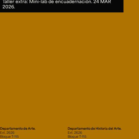
Taller extra: Mini-lab de encuadernación.
24 MAR
2026.
Departamento de Arte.
Departamento de Historia del Arte.
Ext. 2626
Ext. 2626
Bloque T-115
Bloque T-115