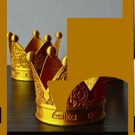
Cursos ArteHum
ducación. Reconocimiento como universidad: Decreto 1297 del 30 de mayo de 1964. Reconocimiento d
 1949, Minjusticia. Acreditación institucional de alta calidad, 10 años: Resolución 000194 del 16 de ene
Arte e
Literatura y
M
Historia del Arte
Narrativas Digitales
E
Ext. 2626
Ext. 2501
2