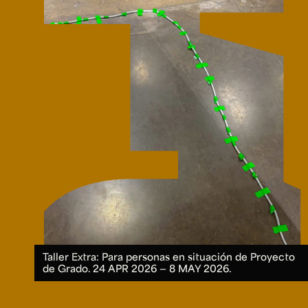
Microcredenciales
Configuración de
Universidad de los Andes | Vigilada Mine
jurídica: Resolución 28 del 23 de febrero de
cookies
Dirección
Teléfono
Calle 19A #1 - 37 Este. Bloque K.
[+57] (601) 339 4949
Taller Extra: Para personas en situación de Proyecto
de Grado.
24 APR 2026 ― 8 MAY 2026.