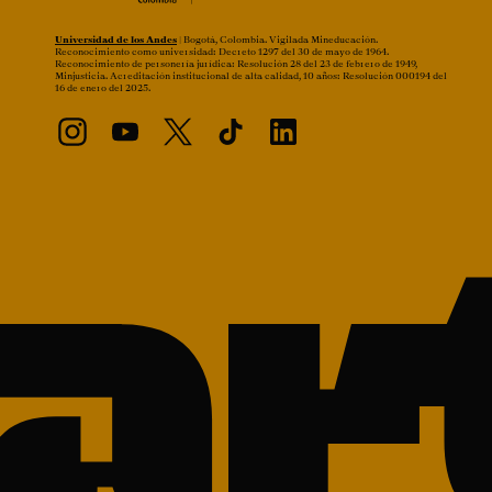
Universidad de los Andes
| Bogotá, Colombia. Vigilada Mineducación.
Reconocimiento como universidad: Decreto 1297 del 30 de mayo de 1964.
Reconocimiento de personería jurídica: Resolución 28 del 23 de febrero de 1949,
Minjusticia. Acreditación institucional de alta calidad, 10 años: Resolución 000194 del
16 de enero del 2025.