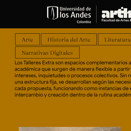
Talleres extra
* extra * extra * extra *
Educación
Arte
Historia del Arte
Literatura
Pregrados
Arte
Narrativas Digitales
Historia del Arte
Los Talleres Extra son espacios complementarios a
Literatura
académica que surgen de manera flexible a partir
Música
intereses, inquietudes o procesos colectivos. Sin 
Narrativas Digitales
una estructura fija, se desarrollan según las nece
Opciones Académicas
cada propuesta, funcionando como instancias de 
intercambio y creación dentro de la rutina académ
Educación Continua
Cursos abiertos al público
Cursos In Situ
Cursos libres y de extensión
Programas especializados y