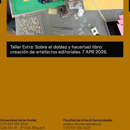
Taller Extra: Sobre el doblez y hacer(se) libro:
creación de artefactos editoriales.
7 APR 2026.
Universidad de los Andes
Facultad de Artes & Humanidades
[+57] 601 339 4949
artehum@uniandes.edu.co
Calle 19A #1 - 37 Este. Bloque K.
[+57] 601 332 4537