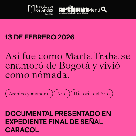
search
Menú
expand_more
Educación
13 DE FEBRERO 2026
expand_more
Personas
Así fue como Marta Traba se
expand_more
Espacios
enamoró de Bogotá y vivió
como nómada.
expand_more
Explora ArteHum
Archivo y memoria
Arte
Historia del Arte
Dirección
Teléfono
Calle 19A #1 - 37
[+57] (601) 339 4949
DOCUMENTAL PRESENTADO EN
Este. Bloque K.
EXPEDIENTE FINAL DE SEÑAL
Literatura y
Arte e
Música
Narrativas Digitales
Historia
Ext.
CARACOL
Ext. 2501
del Arte
2504