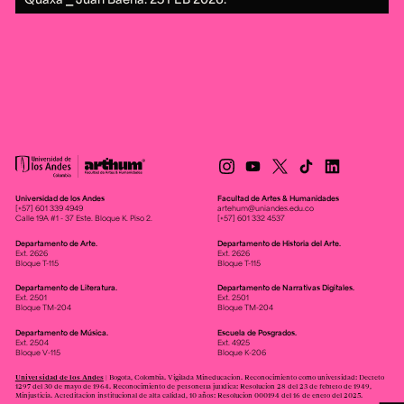
Universidad de los Andes
Facultad de Artes & Humanidades
[+57] 601 339 4949
artehum@uniandes.edu.co
Calle 19A #1 - 37 Este. Bloque K. Piso 2.
[+57] 601 332 4537
Departamento de Arte.
Departamento de Historia del Arte.
Ext. 2626
Ext. 2626
Bloque T-115
Bloque T-115
Departamento de Literatura.
Departamento de Narrativas Digitales.
Ext. 2501
Ext. 2501
Bloque TM-204
Bloque TM-204
Departamento de Música.
Escuela de Posgrados.
Ext. 2504
Ext. 4925
Bloque V-115
Bloque K-206
Universidad de los Andes
| Bogotá, Colombia. Vigilada Mineducación. Reconocimiento como universidad: Decreto
1297 del 30 de mayo de 1964. Reconocimiento de personería jurídica: Resolución 28 del 23 de febrero de 1949,
Minjusticia. Acreditación institucional de alta calidad, 10 años: Resolución 000194 del 16 de enero del 2025.