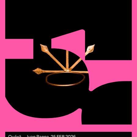
Quáxä ⎯ Juan Baena.
25 FEB 2026.