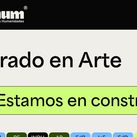
Posgrados
Doctorado en Literatura
rado en Arte
Maestría en Artes Plásticas, Electrónicas y
del Tiempo
Maestría en Estudios Clásicos
Maestría en Historia del Arte
Maestría en Humanidades Digitales
en construcción.
Maestría en Literatura
Maestría en Música
Maestría en Patrimonio Cultural
Maestría en Periodismo
Oferta de cursos