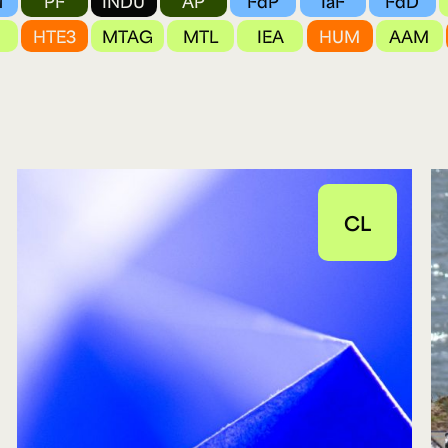
1
PF
INDU
AP
FdP
IaF
FdD
Cursos ArteHum
HTE3
MTAG
MTL
IEA
HUM
AAM
ducación. Reconocimiento como universidad: Decreto 1297 del 30 de mayo de 1964. Reconocimiento d
 1949, Minjusticia. Acreditación institucional de alta calidad, 10 años: Resolución 000194 del 16 de ene
Arte e
Literatura y
M
Historia del Arte
Narrativas Digitales
E
Ext. 2626
Ext. 2501
2
CL