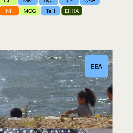
CL
MM
AyC
IaP
OAE
INH
MCG
TeH
EHHA
e personería
ro del 2025.
úsica
Posgrados
Educación Continua
xt.
Ext. 4925
Ext. 4795
504
EEA