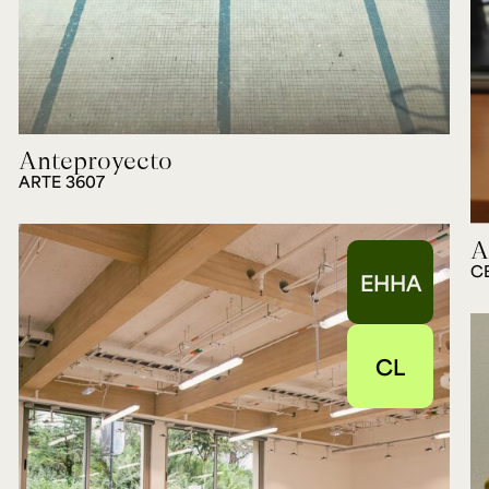
Anteproyecto
ARTE 3607
A
C
EHHA
CL