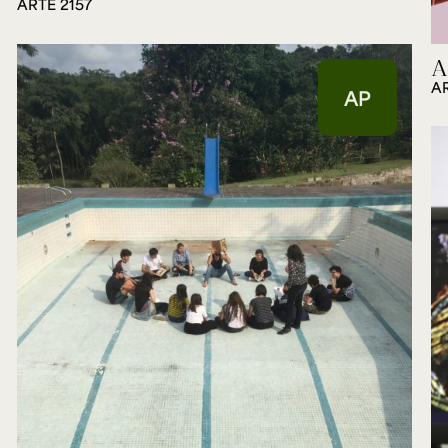
ARTE 2157
A
A
AP