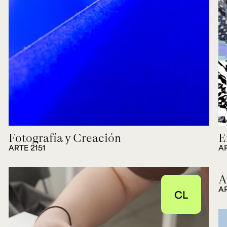
Fotografía y Creación
E
ARTE 2151
A
A
A
CL