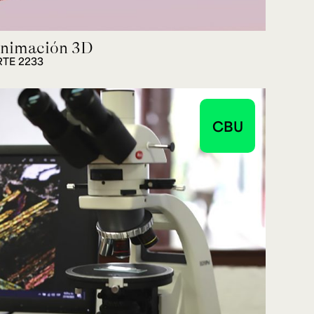
nimación 3D
RTE 2233
CBU