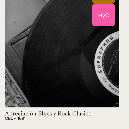
HyC
Apreciación Blues y Rock Clásico
CBUH 1091