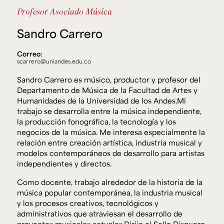
Ext. 2626
Profesor Asociado
Música
Posgrados
Educación
Ext. 4925
Continua
Sandro Carrero
Ext. 4795
Correo:
scarrero@uniandes.edu.co
Configuración de cookies
Sandro Carrero es músico, productor y profesor del
Universidad de los Andes | Vigilada Mineducación.
Reconocimiento como universidad: Decreto 1297 del 30
Departamento de Música de la Facultad de Artes y
de mayo de 1964. Reconocimiento de personería jurídica:
Humanidades de la Universidad de los Andes.Mi
Resolución 28 del 23 de febrero de 1949, Minjusticia.
Acreditación institucional de alta calidad, 10 años:
trabajo se desarrolla entre la música independiente,
Resolución 000194 del 16 de enero del 2025.
la producción fonográfica, la tecnología y los
negocios de la música. Me interesa especialmente la
relación entre creación artística, industria musical y
modelos contemporáneos de desarrollo para artistas
independientes y directos.
Como docente, trabajo alrededor de la historia de la
música popular contemporánea, la industria musical
y los procesos creativos, tecnológicos y
administrativos que atraviesan el desarrollo de