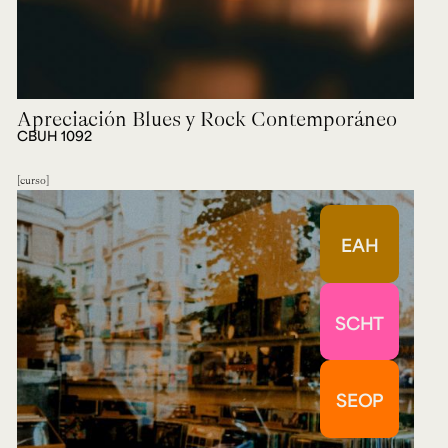
Apreciación Blues y Rock Contemporáneo
CBUH 1092
curso
EAH
SCHT
SEOP