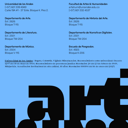
Universidad de los Andes
Facultad de Artes & Humanidades
[+57] 601 339 4949
artehum@uniandes.edu.co
Calle 19A #1 - 37 Este. Bloque K. Piso 2.
[+57] 601 332 4537
Departamento de Arte.
Departamento de Historia del Arte.
Ext. 2626
Ext. 2626
Bloque T-115
Bloque T-115
Departamento de Literatura.
Departamento de Narrativas Digitales.
Ext. 2501
Ext. 2501
Bloque TM-204
Bloque TM-204
Departamento de Música.
Escuela de Posgrados.
Ext. 2504
Ext. 4925
Bloque V-115
Bloque K-206
Universidad de los Andes
| Bogotá, Colombia. Vigilada Mineducación. Reconocimiento como universidad: Decreto
1297 del 30 de mayo de 1964. Reconocimiento de personería jurídica: Resolución 28 del 23 de febrero de 1949,
Minjusticia. Acreditación institucional de alta calidad, 10 años: Resolución 000194 del 16 de enero del 2025.