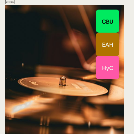
curso
CBU
EAH
HyC