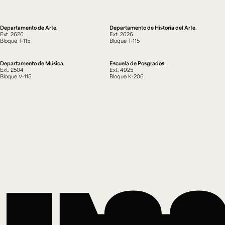
Departamento de Arte.
Departamento de Historia del Arte.
Ext. 2626
Ext. 2626
e personería
Bloque T-115
Bloque T-115
ro del 2025.
úsica
Posgrados
Educación Continua
xt.
Ext. 4925
Ext. 4795
Departamento de Música.
Escuela de Posgrados.
504
Ext. 2504
Ext. 4925
Bloque V-115
Bloque K-206