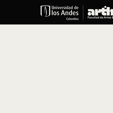
Educación
Pregrados
Arte
Historia del Arte
Literatura
Música
Narrativas Digitales
Opciones Académicas
Educación Continua
Cursos abiertos al público
Cursos In Situ
Cursos libres y de extensión
Programas especializados y