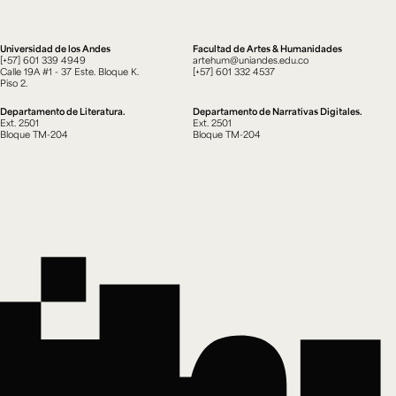
Cursos ArteHum
Universidad de los Andes
Facultad de Artes & Humanidades
[+57] 601 339 4949
artehum@uniandes.edu.co
ducación. Reconocimiento como universidad: Decreto 1297 del 30 de mayo de 1964. Reconocimiento d
Calle 19A #1 - 37 Este. Bloque K.
[+57] 601 332 4537
 1949, Minjusticia. Acreditación institucional de alta calidad, 10 años: Resolución 000194 del 16 de ene
Piso 2.
Arte e
Literatura y
M
Historia del Arte
Narrativas Digitales
E
Departamento de Literatura.
Departamento de Narrativas Digitales.
Ext. 2626
Ext. 2501
2
Ext. 2501
Ext. 2501
Bloque TM-204
Bloque TM-204